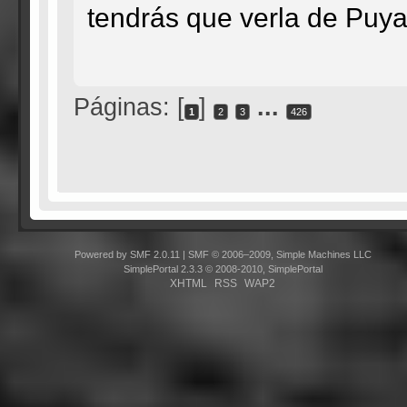
tendrás que verla de Puy
Páginas: [
]
...
1
2
3
426
Powered by SMF 2.0.11
|
SMF © 2006–2009, Simple Machines LLC
SimplePortal 2.3.3 © 2008-2010, SimplePortal
XHTML
RSS
WAP2