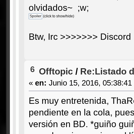
olvidados~ ;w;
(click to show/hide)
Btw, Irc >>>>>>> Discord 
6
Offtopic
/
Re:Listado de
«
en:
Junio 15, 2016, 05:38:41
Es muy entretenida, ThaRe
pendiente en la cola, pue
versión en BD. *guiño guiñ