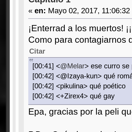
«
en:
Mayo 02, 2017, 11:06:32
¡Enterrad a los muertos! ¡¡
Como para contagiarnos de
Citar
[00:41] <
@Melar
> ese curro se 
[00:42] <@Izaya-kun> qué romá
[00:42] <pikulina> qué poético
[00:42] <+Zirex4> qué gay
Epa, gracias por la peli q