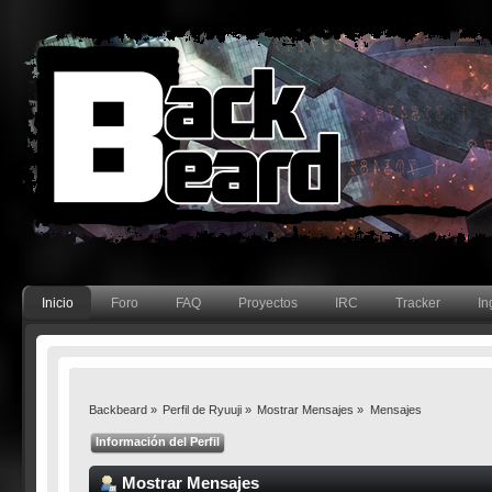
Inicio
Foro
FAQ
Proyectos
IRC
Tracker
In
Backbeard
»
Perfil de Ryuuji
»
Mostrar Mensajes
»
Mensajes
Información del Perfil
Mostrar Mensajes