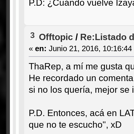
P.D: ¿Cuándo vuelve Izay
3
Offtopic
/
Re:Listado de
«
en:
Junio 21, 2016, 10:16:44
ThaRep, a mí me gusta q
He recordado un comentari
si no los quería, mejor se
P.D. Entonces, acá en LA
que no te escucho", xD