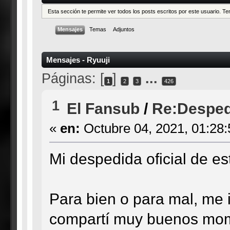
Esta sección te permite ver todos los posts escritos por este usuario. 
Mensajes
Temas
Adjuntos
Mensajes - Ryuuji
Páginas: [
]
...
1
2
3
426
1
El Fansub
/
Re:Desped
«
en:
Octubre 04, 2021, 01:28
Mi despedida oficial de est
Para bien o para mal, me i
compartí muy buenos mom