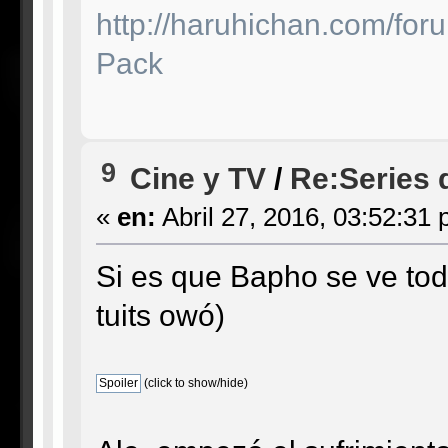
http://haruhichan.com/f
Pack
9
Cine y TV
/
Re:Series 
«
en:
Abril 27, 2016, 03:52:31 
Si es que Bapho se ve tod
tuits owó)
(click to show/hide)