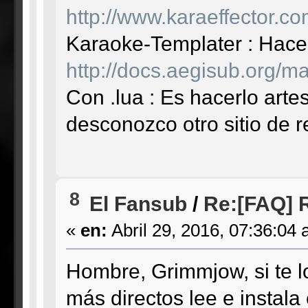
http://www.karaeffector.co
Karaoke-Templater : Hace
http://docs.aegisub.org/
Con .lua : Es hacerlo art
desconozco otro sitio de r
8
El Fansub
/
Re:[FAQ] 
«
en:
Abril 29, 2016, 07:36:04 
Hombre, Grimmjow, si te l
más directos lee e instala 