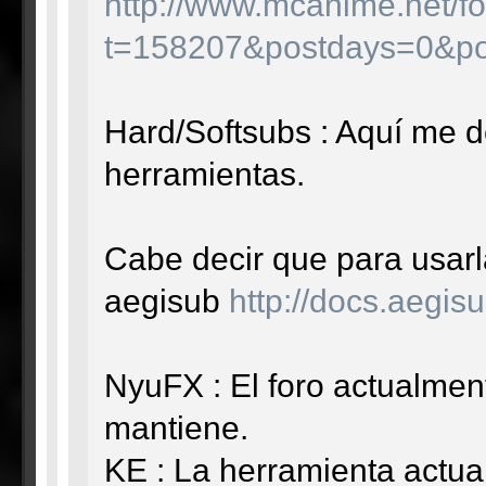
http://www.mcanime.net/fo
t=158207&postdays=0&po
Hard/Softsubs : Aquí me d
herramientas.
Cabe decir que para usarl
aegisub
http://docs.aegi
NyuFX : El foro actualmen
mantiene.
KE : La herramienta actu