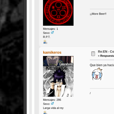
¡¡More Beer!!
Mensajes: 1
Sexo:
R.P.T.
Re:EN - Co
kamikeros
«
Respuesta
Que bien ya haci
/
Mensajes: 286
Sexo:
Larga vida al rey