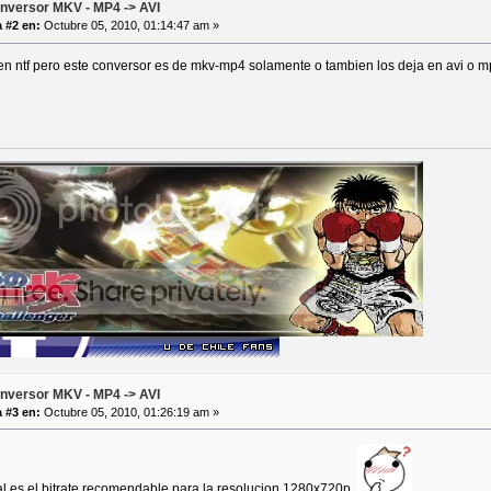
nversor MKV - MP4 -> AVI
 #2 en:
Octubre 05, 2010, 01:14:47 am »
en ntf pero este conversor es de mkv-mp4 solamente o tambien los deja en avi o m
nversor MKV - MP4 -> AVI
 #3 en:
Octubre 05, 2010, 01:26:19 am »
l es el bitrate recomendable para la resolucion 1280x720p