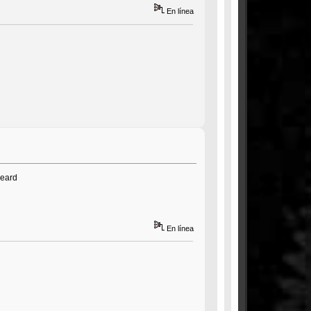
En línea
beard
En línea