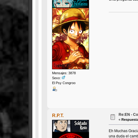
Mensajes: 3878
Sexo:
El Psy Congroo
Re:EN - Co
R.P.T.
«
Respuesta
Eh Muchas Gracia
una duda el camb