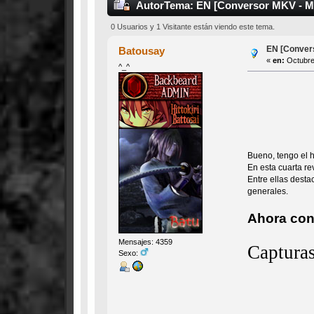
Autor
Tema: EN [Conversor MKV - MP
0 Usuarios y 1 Visitante están viendo este tema.
EN [Convers
Batousay
«
en:
Octubre 
^_^
Bueno, tengo el h
En esta cuarta r
Entre ellas desta
generales.
Ahora con 
Mensajes: 4359
Captura
Sexo: