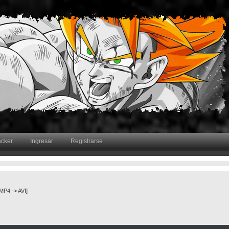
acker
Ingresar
Registrarse
MP4 -> AVI]