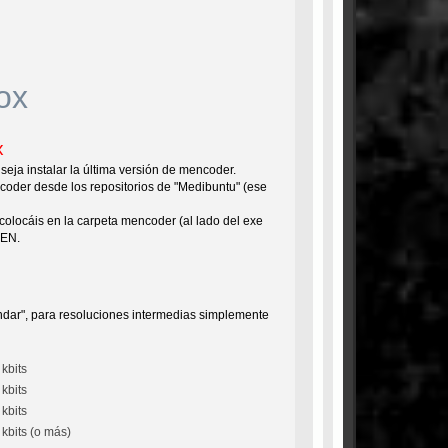
ox
x
ja instalar la última versión de mencoder.
ncoder desde los repositorios de "Medibuntu" (ese
 colocáis en la carpeta mencoder (al lado del exe
 EN.
ndar", para resoluciones intermedias simplemente
kbits
kbits
kbits
kbits (o más)