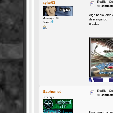
Re:EN - Co
sylar63
«
Respuesta
Algo habia leido 
Mensajes: 85
descargando
Sexo:
gracias
Re:EN - Co
Baphomet
«
Respuesta
Dracarys
Una pregunta cua