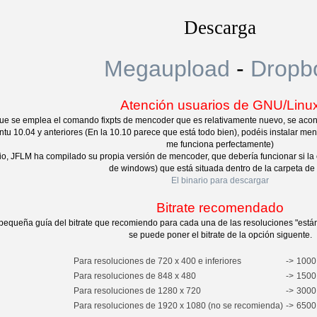
Descarga
Megaupload
-
Dropb
Atención usuarios de GNU/Linu
ue se emplea el comando fixpts de mencoder que es relativamente nuevo, se aconse
tu 10.04 y anteriores (En la 10.10 parece que está todo bien), podéis instalar me
me funciona perfectamente)
rio, JFLM ha compilado su propia versión de mencoder, que debería funcionar si la
de windows) que está situada dentro de la carpeta de
El binario para descargar
Bitrate recomendado
pequeña guía del bitrate que recomiendo para cada una de las resoluciones "está
se puede poner el bitrate de la opción siguente.
Para resoluciones de 720 x 400 e inferiores
->
1000 
Para resoluciones de 848 x 480
->
1500 
Para resoluciones de 1280 x 720
->
3000 
Para resoluciones de 1920 x 1080 (no se recomienda)
->
6500 