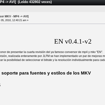
4 -> AVI] (Leído 432802 veces)
or MKV - MP4 -> AVI]
05, 2010, 12:40:21 am »
EN v0.4.1-v2
onor de presentar la cuarta revisión del ya famoso conversor de mp4 y mkv "EN".
evisión, realizada enteramente por JLFM se han implementado un par de mejoras mu
car la posibilidad de seleccionar el bitrate y la resolución individualmente para ca
soporte para fuentes y estilos de los MKV
s