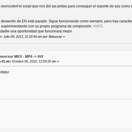
 leonciokof el script que nos dió las pistas para conseguir el soporte de ass como
l desarollo de EN está parado. Sigue funcionando como siempre, pero hay caracter
 experimentando con su propio programa de compresión.
AMPE
.
 dadle una oportunidad que funcionará mejor.
ón: Julio 09, 2013, 11:20:49 am por Batousay
»
nversor MKV - MP4 -> AVI
 #1 en:
Octubre 05, 2010, 12:59:25 am »
ertidor