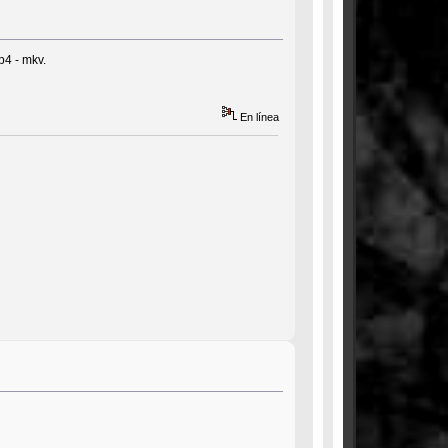
p4 - mkv.
En línea