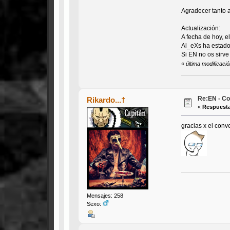
Agradecer tanto a
Actualización:
A fecha de hoy, e
Al_eXs ha estado
Si EN no os sirve
«
última modificaci
Re:EN - Co
Rikardo...†
«
Respuesta
gracias x el conv
Mensajes: 258
Sexo: