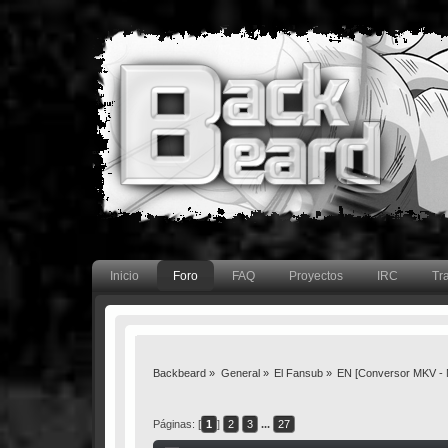
Inicio
Foro
FAQ
Proyectos
IRC
Tr
Backbeard
»
General
»
El Fansub
»
EN [Conversor MKV - 
Páginas: [
1
]
2
3
...
27