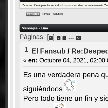
Esta sección te permite ver todos los posts escritos por este usuario. 
Mensajes
Temas
Adjuntos
Mensajes - Lina
Páginas: [
]
...
1
2
3
52
1
El Fansub
/
Re:Desped
«
en:
Octubre 04, 2021, 02:00
Es una verdadera pena q
siguiéndoos
Pero todo tiene un fin y s