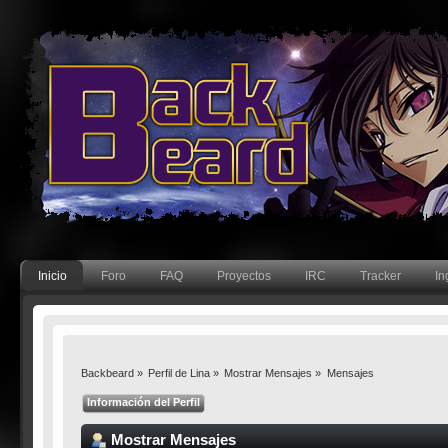
Inicio
Foro
FAQ
Proyectos
IRC
Tracker
In
Backbeard
»
Perfil de Lina
»
Mostrar Mensajes
»
Mensajes
Información del Perfil
Mostrar Mensajes