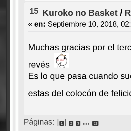
15
Kuroko no Basket
/
R
«
en:
Septiembre 10, 2018, 02
Muchas gracias por el terc
revés
Es lo que pasa cuando su
estas del colocón de feli
Páginas: [
]
...
1
2
3
52