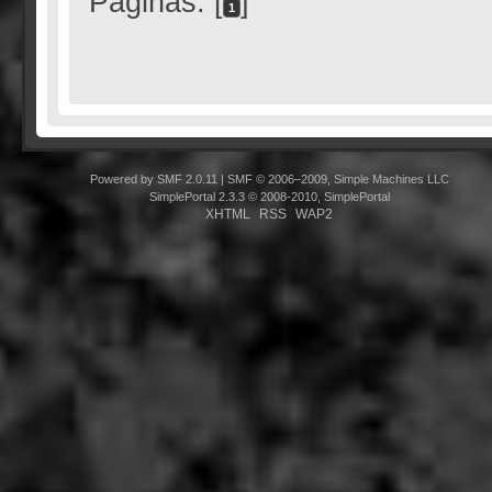
Páginas: [
]
1
Powered by SMF 2.0.11
|
SMF © 2006–2009, Simple Machines LLC
SimplePortal 2.3.3 © 2008-2010, SimplePortal
XHTML
RSS
WAP2