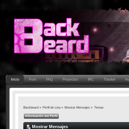
Inicio
Foro
FAQ
Proyectos
IRC
Tracker
In
Backbeard
»
Perfil de Lina
»
Mostrar Mensajes
»
Temas
Información del Perfil
Mostrar Mensajes