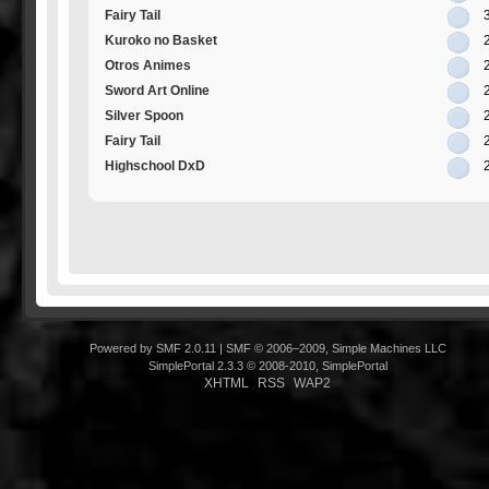
Fairy Tail
Kuroko no Basket
Otros Animes
Sword Art Online
Silver Spoon
Fairy Tail
Highschool DxD
Powered by SMF 2.0.11
|
SMF © 2006–2009, Simple Machines LLC
SimplePortal 2.3.3 © 2008-2010, SimplePortal
XHTML
RSS
WAP2