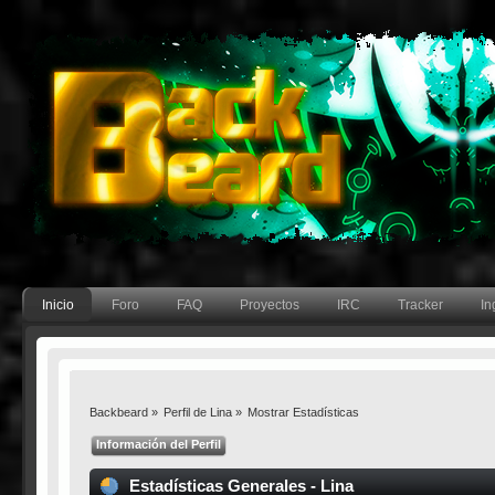
Inicio
Foro
FAQ
Proyectos
IRC
Tracker
In
Backbeard
»
Perfil de Lina
»
Mostrar Estadísticas
Información del Perfil
Estadísticas Generales - Lina