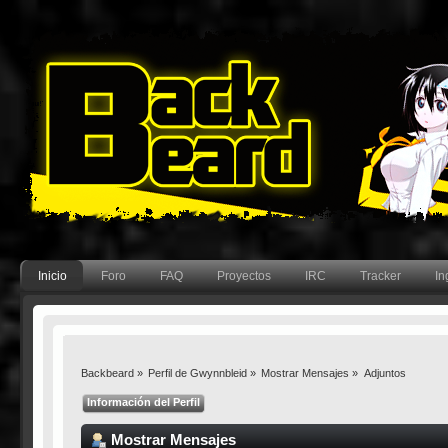
Inicio
Foro
FAQ
Proyectos
IRC
Tracker
In
Backbeard
»
Perfil de Gwynnbleid
»
Mostrar Mensajes
»
Adjuntos
Información del Perfil
Mostrar Mensajes