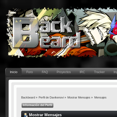
Inicio
Foro
FAQ
Proyectos
IRC
Tracker
In
Backbeard
»
Perfil de Davikenovi
»
Mostrar Mensajes
»
Mensajes
Información del Perfil
Mostrar Mensajes