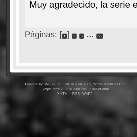
Muy agradecido, la serie 
Páginas: [
]
...
1
2
3
55
Powered by SMF 2.0.11
|
SMF © 2006–2009, Simple Machines LLC
SimplePortal 2.3.3 © 2008-2010, SimplePortal
XHTML
RSS
WAP2