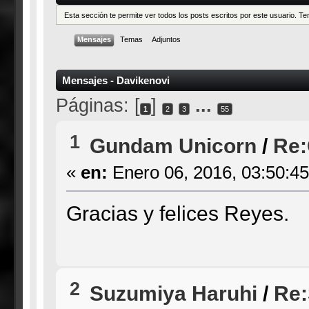
Esta sección te permite ver todos los posts escritos por este usuario. 
Mensajes
Temas
Adjuntos
Mensajes - Davikenovi
Páginas: [
]
...
1
2
3
55
1
Gundam Unicorn
/
Re:
«
en:
Enero 06, 2016, 03:50:4
Gracias y felices Reyes.
2
Suzumiya Haruhi
/
Re: