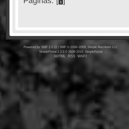
Páginas: [
]
1
Powered by SMF 2.0.11
|
SMF © 2006–2009, Simple Machines LLC
SimplePortal 2.3.3 © 2008-2010, SimplePortal
XHTML
RSS
WAP2