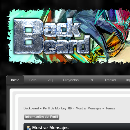
Inicio
Foro
FAQ
Proyectos
IRC
Tracker
In
Backbeard
»
Perfil de Monkey_89
»
Mostrar Mensajes
»
Temas
Información del Perfil
Mostrar Mensajes