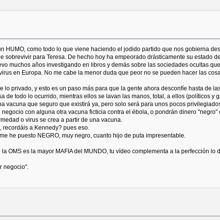
un HUMO, como todo lo que viene haciendo el jodido partido que nos gobierna desd
e sobrevivir para Teresa. De hecho hoy ha empeorado drásticamente su estado de
levo muchos años investigando en libros y demás sobre las sociedades ocultas que 
el virus en Europa. No me cabe la menor duda que peor no se pueden hacer las c
re lo privado, y esto es un paso más para que la gente ahora desconfíe hasta de las
e todo lo ocurrido, mientras ellos se lavan las manos, total, a ellos (políticos y
a vacuna que seguro que existirá ya, pero solo será para unos pocos privilegiados, 
negocio con alguna otra vacuna ficticia contra el ébola, o pondrán dinero "negro
rmedad o virus se crea a partir de una vacuna.
s, recordáis a Kennedy? pues eso.
oy me he puesto NEGRO, muy negro, cuanto hijo de puta impresentable.
 la OMS es la mayor MAFIA del MUNDO, tu vídeo complementa a la perfección lo de
r negocio".