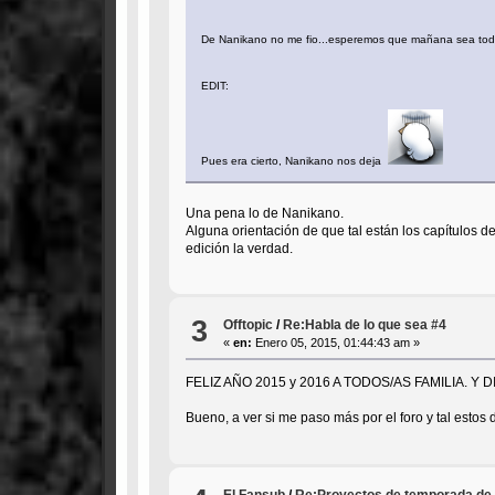
De Nanikano no me fio...esperemos que mañana sea tod
EDIT:
Pues era cierto, Nanikano nos deja
Una pena lo de Nanikano.
Alguna orientación de que tal están los capítulos
edición la verdad.
3
Offtopic
/
Re:Habla de lo que sea #4
«
en:
Enero 05, 2015, 01:44:43 am »
FELIZ AÑO 2015 y 2016 A TODOS/AS FAMILIA.
Bueno, a ver si me paso más por el foro y tal estos
El Fansub
/
Re:Proyectos de temporada de 