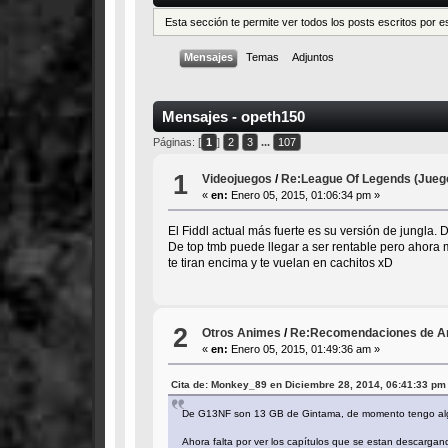
Esta sección te permite ver todos los posts escritos por 
Mensajes
Temas
Adjuntos
Mensajes - opeth150
Páginas: [
1
]
2
3
...
107
1
Videojuegos
/
Re:League Of Legends (Jueg
«
en:
Enero 05, 2015, 01:06:34 pm »
El Fiddl actual más fuerte es su versión de jungla. D
De top tmb puede llegar a ser rentable pero ahora 
te tiran encima y te vuelan en cachitos xD
2
Otros Animes
/
Re:Recomendaciones de Ani
«
en:
Enero 05, 2015, 01:49:36 am »
Cita de: Monkey_89 en Diciembre 28, 2014, 06:41:33 pm
De G13NF son 13 GB de Gintama, de momento tengo alg
Ahora falta por ver los capítulos que se estan descarga