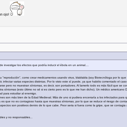
un ojo!
de investigar los efectos que podría inducir el ébola en un animal....
a, su "reprodución", como crear medicamentos usando virus, blablabla (soy Biotecnóloga por lo qu
ir, infectar varias especies distintas. Por lo visto este sí puede, ya que habéis comentado el ca
e pero no muestran síntomas, es decir, son portadores. Al lamerlo todo es más fácil que se conta
ra síntomas (esto último no sé si es cierto pero es lo que me han dicho). Un médico americano 
d para estudiar al enemigo.
es son más bien de la Edad Medieval. Más de uno si pudiera encerraría a los infectados para q
a es que no es contagioso hasta que muestras síntomas, por lo que se reduce el riesgo de cont
aspectos son positivos dentro de lo que cabe. Peor seria si fuera como la gripe, que se contagia
bles y no responsables...