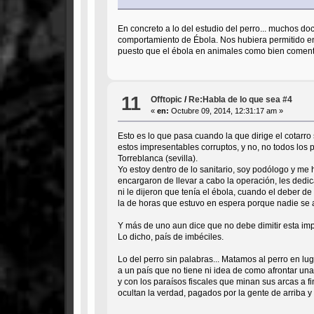
En concreto a lo del estudio del perro... muchos do
comportamiento de Ébola. Nos hubiera permitido en
puesto que el ébola en animales como bien comenta
11
Offtopic
/
Re:Habla de lo que sea #4
«
en:
Octubre 09, 2014, 12:31:17 am »
Esto es lo que pasa cuando la que dirige el cotarro
estos impresentables corruptos, y no, no todos los 
Torreblanca (sevilla).
Yo estoy dentro de lo sanitario, soy podólogo y me
encargaron de llevar a cabo la operación, les dedica
ni le dijeron que tenía el ébola, cuando el deber d
la de horas que estuvo en espera porque nadie se 
Y más de uno aun dice que no debe dimitir esta impr
Lo dicho, país de imbéciles.
Lo del perro sin palabras... Matamos al perro en lu
a un país que no tiene ni idea de como afrontar una
y con los paraísos fiscales que minan sus arcas a f
ocultan la verdad, pagados por la gente de arriba y