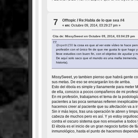
7
Offtopic
/
Re:Habla de lo que sea #4
«
en:
Octubre 09, 2014, 03:29:27 pm »
Cita de: MissySweet en Octubre 09, 2014, 03:04:29 pm
@opeth150
la cosa es que al ver este vídeo te hace pens
profesión con el único fin de que me gusta lo que hago
lleve estudios con buen fin, con el objetivo de ayudar y
De aquí solo saco que el mundo es una mafia tremenda, 
historia).
MissySweet, yo tambien pienso que habrá gente com
sus metas. De eso se encargarán los de arriba.
Esto del ébola es simple y llanamente para meter 
de ella, conozco a pocos compañeros de mi profes
En mi profesión, trabajamos el tema de la podología 
pacientes a las poca semanas refieren inexplicabl
hacemos creer al paciente que su afectación va a ir
Sin ir más lejos, tras una operación te abren y lim
cabeza de muchos pero es así. Y yo estoy orgullos
contra el oscuro sistema que nos envuelve a todos 
El ébola es el inicio de un gran negocio turbio de
inmunológico, hasta el punto de hacernos dependi