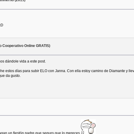
xD
o Cooperativo Online GRATIS)
os dándole vida a este post.
che estos días para subir ELO con Janna. Con ella estoy camino de Diamante y ll
que da gusto.
agan un fiestón padre que seguro que lo mereces