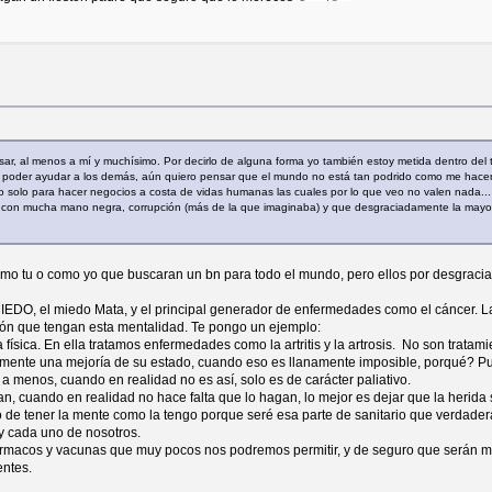
ar, al menos a mí y muchísimo. Por decirlo de alguna forma yo también estoy metida dentro del t
 y poder ayudar a los demás, aún quiero pensar que el mundo no está tan podrido como me hac
 no solo para hacer negocios a costa de vidas humanas las cuales por lo que veo no valen nada...
con mucha mano negra, corrupción (más de la que imaginaba) y que desgraciadamente la mayor p
o tu o como yo que buscaran un bn para todo el mundo, pero ellos por desgracia 
MIEDO, el miedo Mata, y el principal generador de enfermedades como el cáncer. L
ión que tengan esta mentalidad. Te pongo un ejemplo:
física. En ella tratamos enfermedades como la artritis y la artrosis. No son tratam
emente una mejoría de su estado, cuando eso es llanamente imposible, porqué? Pue
 a menos, cuando en realidad no es así, solo es de carácter paliativo.
pian, cuando en realidad no hace falta que lo hagan, lo mejor es dejar que la herid
o de tener la mente como la tengo porque seré esa parte de sanitario que verdade
y cada uno de nosotros.
 fármacos y vacunas que muy pocos nos podremos permitir, y de seguro que serán me
entes.