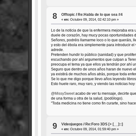
8
Offtopic
/
Re:Habla de lo que sea #4
«
en:
Octubre 09, 2014, 02:42:10 pm »
Lo de la noticia de que la enfermera mejoraba era 
duele de corazón, hay mucy pocas oportunidades d
Señores, podréis llamarme loco o lo que queráis, l
y esto del ébola era simplemente para introducir 
adrede.
Pretenden hundir lo público (sanidad) y que prolife
escuchando por ahí argumentos que culpan a Teresa d
preocupa el tema ya que ellos ya tendrán por ahí un
Seguro que dentro de unos años haran de nuevo el 
ya existirá de muchos años atrás, porque toda enfe
Se lo que me digo porque llevo años leyendo libro
Esto huele raro, muy raro, y viendo las noticias h
@MissySweet
acabo de ver tu mensaje, decirte que
de una forma u otra de la salud, (podólogo).
"Toda medicina no tiene como fin curarte, sino hace
9
Videojuegos
/
Re:Foro 3DS [+ [__]::]
«
en:
Octubre 09, 2014, 01:59:40 pm »