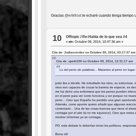
Gracias
@erikfrost
le echaré cuando tenga tiempo 
10
Offtopic
/
Re:Habla de lo que sea #4
«
en:
Octubre 09, 2014, 10:47:36 am »
Cita de: Judiasverdes en Octubre 09, 2014, 03:17:37 am
Cita de: opeth150 en Octubre 09, 2014, 12:31:17 am
Lo del perro sin palabras... Matamos al perro en lugar 
justo iba a decirlo. He estudiado los virus, su estructur
virus son capaces de cruzar la barrera de especie, es dec
me ha dicho una enfermera que los perros pueden infectars
en el perro para ver como funciona y ver porque no muest
perro... Creo que España ha perdido una gran oportunida
Además, como apunte quiero añadir que algunas reaccion
comentario... Una de las cosas buenas que tiene el ebol
contagia por el aire (si no me equivoco). Creo que estos 
mostrar síntomas ya se contagia...
PD: este debate lo deberían tener los políticos, responsa
Bona nit!