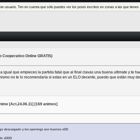
este usuario. Ten en cuenta que sólo puedes ver los posts escritos en zonas a las que tien
o Cooperativo Online GRATIS)
a igual que empieces la partida fatal que al final clavas una buena ultimate y te ha
mismo no te lo recomendaría si estas en un ELO decente, puesto que están muy de 
me [Act.24.06.11] [169 animes]
o descargado y los openings son buenos xDD
ndo xDDD