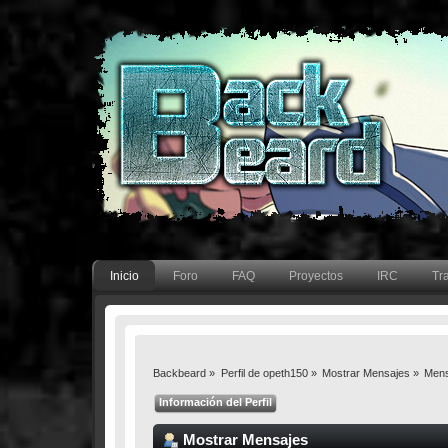
Inicio
Foro
FAQ
Proyectos
IRC
Tr
Backbeard
»
Perfil de opeth150
»
Mostrar Mensajes
»
Mens
Información del Perfil
Mostrar Mensajes