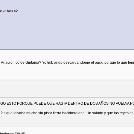
o un fake xD
 de Anacrónico de Gintama? Yo tmb ando descargándome el pack, porque lo que ten
 Y DIGO ESTO PORQUE PUEDE QUE HASTA DENTRO DE DOS AÑOS NO VUELVA P
 días que lelvaba mucho sin pisar tierra backberdiana. Un saludo y que los reyes o
invierno (2015)