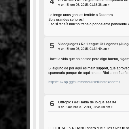
4
«
en:
Enero 05, 2015, 01:38:38 am »
Le tengo unas ganitas terrible a Durarara.
Sois grandes señores!
Eso sí teneís mucho trabajo por delante pendiente 
5
Videojuegos
/
Re:League Of Legends (Jueg
«
en:
Enero 05, 2015, 01:34:49 am »
Hace la vida que no posteo pero digo bueno, sigam
Si alguno de por aquí es main support, que aprove
spamearla porque de aquí a nada Riot la nerfeará 
http://euw.op.gg/summoner/userName=opethz
6
Offtopic
/
Re:Habla de lo que sea #4
«
en:
Octubre 09, 2014, 04:34:59 pm »
FELICIDADES RIDAN! Espero que tu los tuyos te h