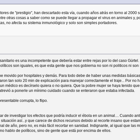
ctores de "prestigio", han descartado esta vía, cuando años atrás en torno al 2000 
tre otras cosas a saber como se puede llegar a propagar el virus en animales y, 
s, no afecta su sistema inmunológico y solo son simples portadores.
 sanitario es una incompetente que debería estar entre rejas por lo del caso Gürtel.
políticos son iguales, es que esta gente que nos gobierna no son ni politicos ni so
 he movido por hospitales y demás. Para todo debe de haber unas medidas básicas 
ron tan solo 20 min de explicación para manejar correctamente el traje... Por no ha
e un médico es decírselo quiera o no quiera. Que la pobre mujer se haya tenido que 
atrevió a ponerle un mínimo cuidado cuando se enteraron que estaba infectada.
esentable corrupta, lo flipo.
gar de investigar los efectos que podría inducir el ébola en un animal.... Cuando a
 situación así...y que carece de dichos recursos debido al recorte insano que esta
inal de año, pero no, es más fácil recortar en sanidad. Indignante, al igual que l
 no hablo de políticos, sino de gente que está por encima de ellos.