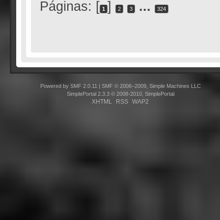
Páginas: [
]
...
1
2
3
324
Powered by SMF 2.0.11
|
SMF © 2006–2009, Simple Machines LLC
SimplePortal 2.3.3 © 2008-2010, SimplePortal
XHTML
RSS
WAP2