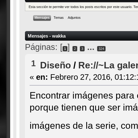
Esta sección te permite ver todos los posts escritos por este usuario. 
Mensajes
Temas
Adjuntos
Mensajes - wakka
Páginas: [
]
...
1
2
3
324
1
Diseño
/
Re://~La gale
«
en:
Febrero 27, 2016, 01:12:
Encontrar imágenes para c
porque tienen que ser im
imágenes de la serie, com