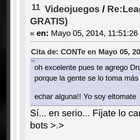
11
Videojuegos
/
Re:Lea
GRATIS)
«
en:
Mayo 05, 2014, 11:51:26
Cita de: CONTe en Mayo 05, 20
oh excelente pues te agrego Dru
porque la gente se lo toma má
echar alguna!! Yo soy eltomat
Sí... en serio... Fíjate lo
bots >.>