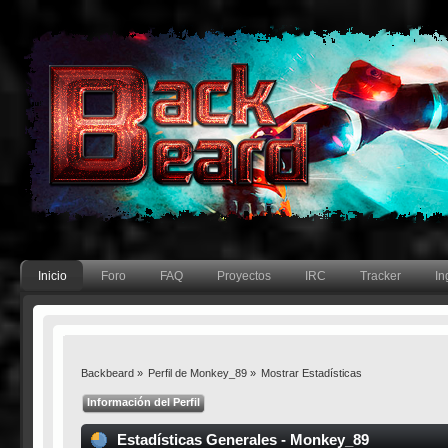
Inicio
Foro
FAQ
Proyectos
IRC
Tracker
In
Backbeard
»
Perfil de Monkey_89
»
Mostrar Estadísticas
Información del Perfil
Estadísticas Generales - Monkey_89