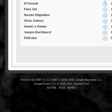
El Fansub
Fairy Tail
Naruto Shippūden
Otros Animes
Hunter x Hunter
Juegos Backbeard
Películas
Powered by SMF 2.0.11
|
SMF © 2006–2009, Simple Machines LLC
SimplePortal 2.3.3 © 2008-2010, SimplePortal
XHTML
RSS
WAP2