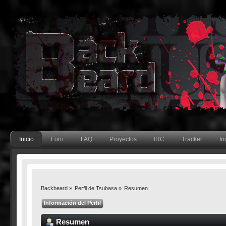
Inicio
Foro
FAQ
Proyectos
IRC
Tracker
In
Backbeard
»
Perfil de Tsubasa
»
Resumen
Información del Perfil
Resumen