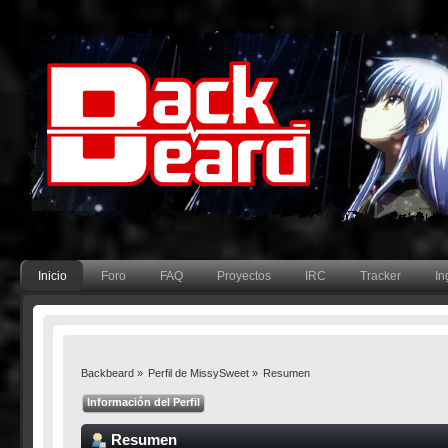
Inicio
Foro
FAQ
Proyectos
IRC
Tracker
In
Backbeard
»
Perfil de MissySweet
»
Resumen
Información del Perfil
Resumen