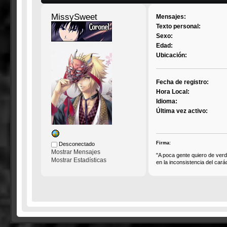
MissySweet
Mensajes:
Texto personal:
Sexo:
Edad:
Ubicación:
Fecha de registro:
Hora Local:
Idioma:
Última vez activo:
Firma:
Desconectado
Mostrar Mensajes
"A poca gente quiero de ve
Mostrar Estadísticas
en la inconsistencia del car