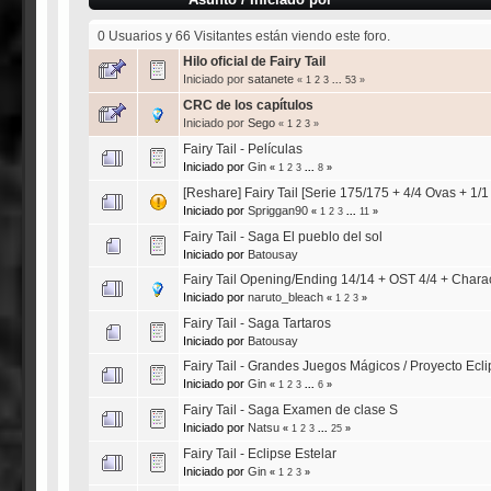
0 Usuarios y 66 Visitantes están viendo este foro.
Hilo oficial de Fairy Tail
Iniciado por
satanete
«
1
2
3
...
53
»
CRC de los capítulos
Iniciado por
Sego
«
1
2
3
»
Fairy Tail - Películas
Iniciado por
Gin
«
1
2
3
...
8
»
[Reshare] Fairy Tail [Serie 175/175 + 4/4 Ovas + 1/1 
Iniciado por
Spriggan90
«
1
2
3
...
11
»
Fairy Tail - Saga El pueblo del sol
Iniciado por
Batousay
Fairy Tail Opening/Ending 14/14 + OST 4/4 + Char
Iniciado por
naruto_bleach
«
1
2
3
»
Fairy Tail - Saga Tartaros
Iniciado por
Batousay
Fairy Tail - Grandes Juegos Mágicos / Proyecto Ecl
Iniciado por
Gin
«
1
2
3
...
6
»
Fairy Tail - Saga Examen de clase S
Iniciado por
Natsu
«
1
2
3
...
25
»
Fairy Tail - Eclipse Estelar
Iniciado por
Gin
«
1
2
3
»