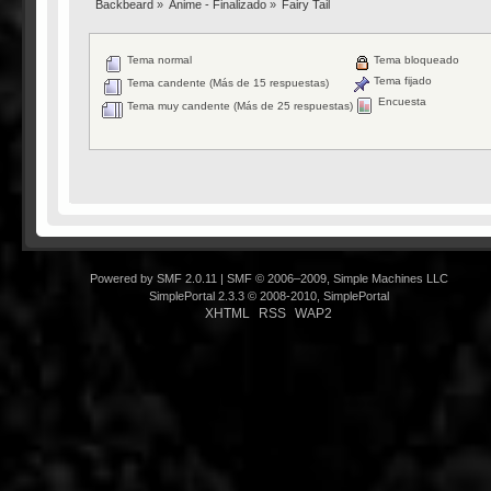
Backbeard
»
Anime - Finalizado
»
Fairy Tail
Tema normal
Tema bloqueado
Tema fijado
Tema candente (Más de 15 respuestas)
Encuesta
Tema muy candente (Más de 25 respuestas)
Powered by SMF 2.0.11
|
SMF © 2006–2009, Simple Machines LLC
SimplePortal 2.3.3 © 2008-2010, SimplePortal
XHTML
RSS
WAP2