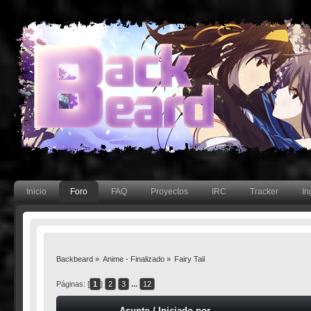
Inicio
Foro
FAQ
Proyectos
IRC
Tracker
In
Backbeard
»
Anime - Finalizado
»
Fairy Tail
Páginas: [
1
]
2
3
...
12
Asunto
/
Iniciado por