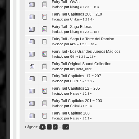
Fairy Tail - OVAs
Iniciado por
Kharg
«
1
2
3
...
11
»
Fairy Tail Capítulos 208 ~ 210
Iniciado por
Chikai
«
1
2
3
4
»
Fairy Tail - Saga Edoras
Iniciado por
Kharg
«
1
2
3
...
18
»
Fairy Tail - Saga La Torre del Paraíso
Iniciado por
Akai
«
1
2
3
...
10
»
Fairy Tail - Los Grandes Juegos Mágicos
Iniciado por
Gin
«
1
2
3
...
14
»
Fairy Tail Original Sound Collection
Iniciado por
ulquiorra_cifer
Fairy Tail Capítulos -17 ~ 207
Iniciado por
CONTe
«
1
2
3
»
Fairy Tail Capítulos 12 ~ 205
Iniciado por
Natsu
«
1
2
3
»
Fairy Tail Capítulos 201 ~ 203
Iniciado por
Chikai
«
1
2
3
»
Fairy Tail Capítulo 200
Iniciado por
Natsu
«
1
2
3
»
Páginas: [
1
]
2
3
...
12