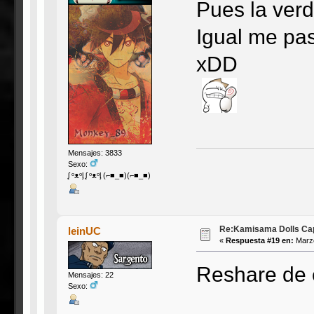
Pues la ver
Igual me pas
xDD
Mensajes: 3833
Sexo:
ᶘ ᵒᴥᵒᶅ ᶘ ᵒᴥᵒᶅ (⌐■_■)(⌐■_■)
Re:Kamisama Dolls Capí
leinUC
«
Respuesta #19 en:
Marzo
Reshare de e
Mensajes: 22
Sexo: