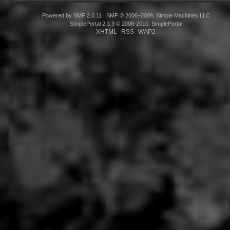
Powered by SMF 2.0.11
|
SMF © 2006–2009, Simple Machines LLC
SimplePortal 2.3.3 © 2008-2010, SimplePortal
XHTML
RSS
WAP2