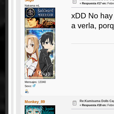
«
Respuesta #17 en:
Febre
Nakama mL
xDD No hay 
a verla, por
Mensajes: 13340
Sexo:
Re:Kamisama Dolls Capí
Monkey_89
«
Respuesta #18 en:
Febre