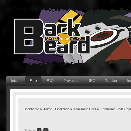
Inicio
Foro
FAQ
Proyectos
IRC
Tracker
In
Backbeard
»
Anime - Finalizado
»
Kamisama Dolls
»
Kamisama Dolls Capít
Páginas:
1
[
2
]