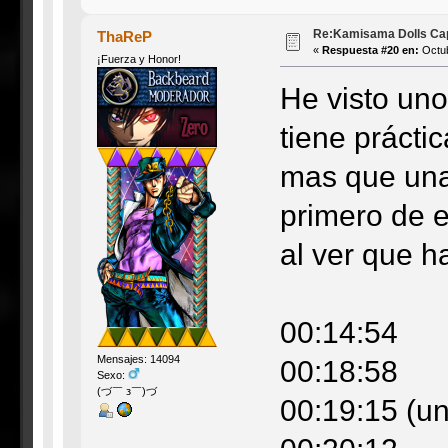
Re:Kamisama Dolls Capí
ThaReP
«
Respuesta #20 en:
Octub
¡Fuerza y Honor!
He visto uno
tiene prácti
mas que una
primero de e
al ver que h
00:14:54
Mensajes: 14094
00:18:58
Sexo:
(づ￣ з￣)づ
00:19:15 (u