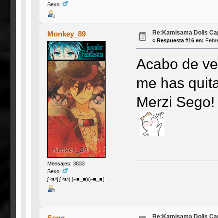
Sexo:
Re:Kamisama Dolls Capí
Monkey_89
«
Respuesta #16 en:
Febre
Acabo de ver
me has quit
Merzi Sego!
Mensajes: 3833
Sexo:
ᶘ ᵒᴥᵒᶅ ᶘ ᵒᴥᵒᶅ (⌐■_■)(⌐■_■)
Re:Kamisama Dolls Capí
Sego