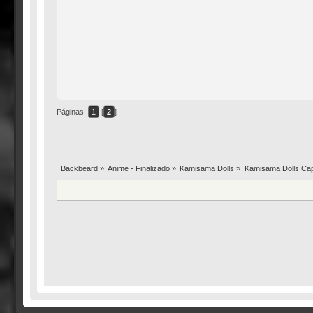
Páginas:
1
[
2
]
Backbeard
»
Anime - Finalizado
»
Kamisama Dolls
»
Kamisama Dolls Capí