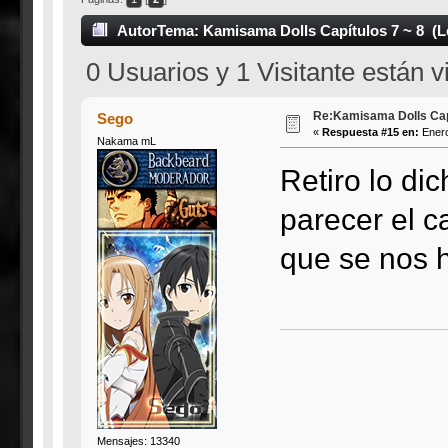
Autor
Tema: Kamisama Dolls Capítulos 7 ~ 8 (L
0 Usuarios y 1 Visitante están 
Re:Kamisama Dolls Capí
Sego
«
Respuesta #15 en:
Enero
Nakama mL
Retiro lo di
parecer el c
que se nos 
Mensajes: 13340