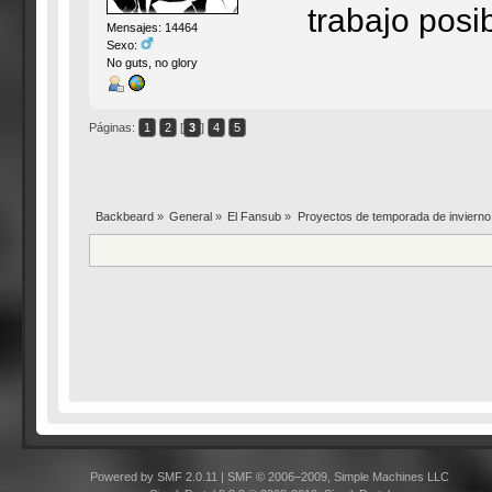
trabajo posi
Mensajes: 14464
Sexo:
No guts, no glory
Páginas:
1
2
[
3
]
4
5
Backbeard
»
General
»
El Fansub
»
Proyectos de temporada de invierno
Powered by SMF 2.0.11
|
SMF © 2006–2009, Simple Machines LLC