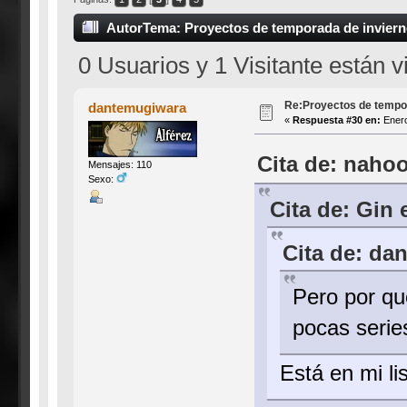
Autor
Tema: Proyectos de temporada de inviern
0 Usuarios y 1 Visitante están 
Re:Proyectos de tempor
dantemugiwara
«
Respuesta #30 en:
Enero
Cita de: nahoo
Mensajes: 110
Sexo:
Cita de: Gin 
Cita de: da
Pero por qu
pocas serie
Está en mi li