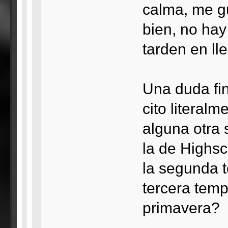
calma, me gu
bien, no hay
tarden en lle
Una duda fin
cito literal
alguna otra 
la de Highsc
la segunda 
tercera tem
primavera?