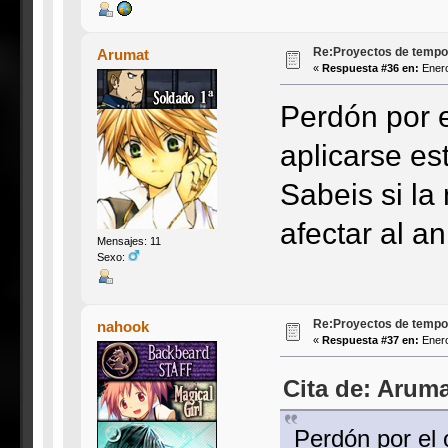
Re:Proyectos de tempor
Arumat
«
Respuesta #36 en:
Enero
Perdón por e
aplicarse es
Sabeis si la
afectar al a
Mensajes: 11
Sexo:
Re:Proyectos de tempor
nahook
«
Respuesta #37 en:
Enero
Cita de: Aruma
Perdón por el 