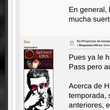
En general,
mucha suerte
Re:Proyectos de tempor
Gin
«
Respuesta #44 en:
Enero
Nightwalker
Pues ya le 
Pass pero a
Acerca de Hi
temporada, s
anteriores, 