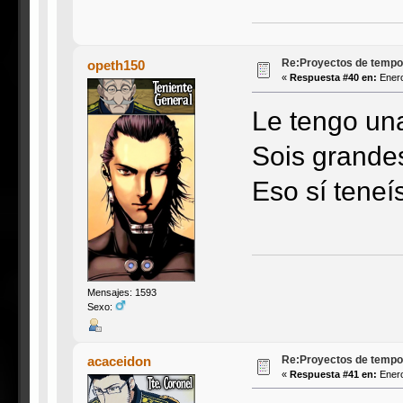
Re:Proyectos de tempor
opeth150
«
Respuesta #40 en:
Enero
Le tengo una
Sois grande
Eso sí teneí
Mensajes: 1593
Sexo:
Re:Proyectos de tempor
acaceidon
«
Respuesta #41 en:
Enero