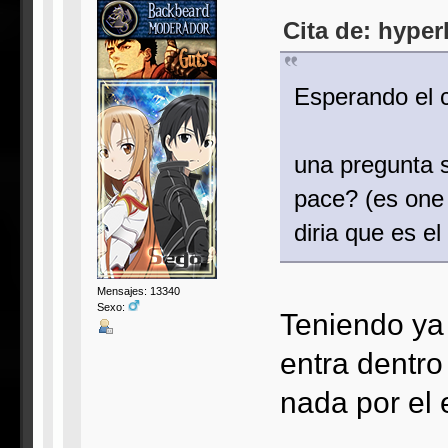
Cita de: hyper
Esperando el
una pregunta 
pace? (es one 
diria que es 
Mensajes: 13340
Sexo:
Teniendo ya
entra dentro
nada por el 