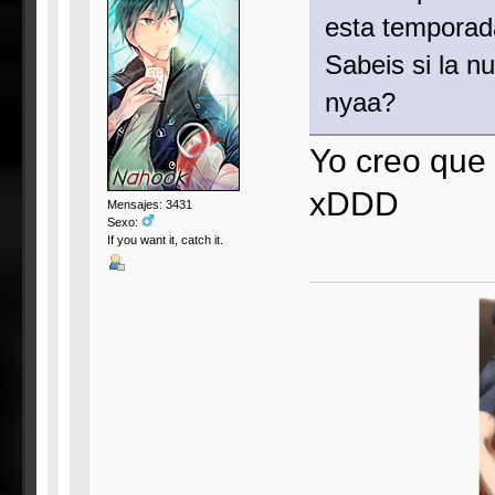
esta temporad
Sabeis si la n
nyaa?
Yo creo que 
xDDD
Mensajes: 3431
Sexo:
If you want it, catch it.