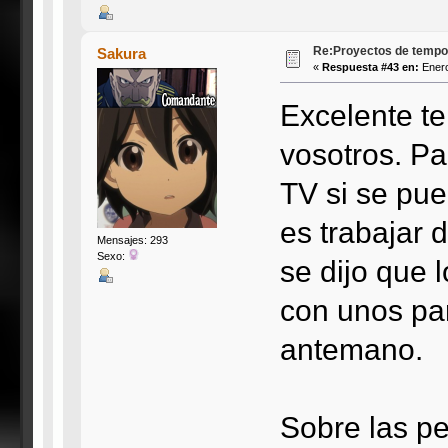
Re:Proyectos de tempor
Sakura
«
Respuesta #43 en:
Enero
Excelente t
vosotros. Pa
TV si se pue
es trabajar 
Mensajes: 293
Sexo:
se dijo que 
con unos pa
antemano.
Sobre las p