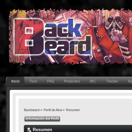
Inicio
Foro
FAQ
Proyectos
IRC
Tracker
In
Backbeard
»
Perfil de Akai
»
Resumen
Información del Perfil
Resumen