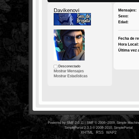
Davikenovi
Mensajes:
Sexo:
Edad:
Fecha de re
Hora Local:
Última vez 
Desconectado
Mostrar Mensajes
Mostrar Estadísticas
Powered by SMF 2.0.11
|
SMF © 2006–2009, Simple Machin
SimplePortal 2.3.3 © 2008-2010, SimplePortal
XHTML
RSS
WAP2