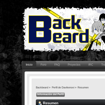
Inicio
Foro
FAQ
Proyectos
IRC
Tr
Backbeard
»
Perfil de Davikenovi
»
Resumen
Información del Perfil
Resumen