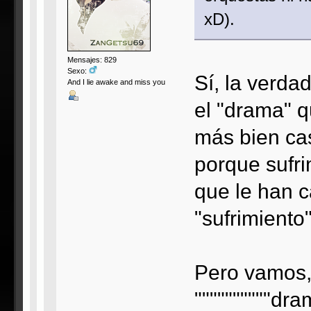
xD).
Mensajes: 829
Sexo:
Sí, la verda
And I lie awake and miss you
el "drama" q
más bien casi
porque sufr
que le han 
"sufrimiento
Pero vamos,
""""""""""dr