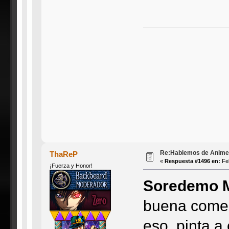
Re:Hablemos de Anime #3
ThaReP
«
Respuesta #1496 en:
Feb
¡Fuerza y Honor!
Soredemo M
buena comedi
eso, pinta a