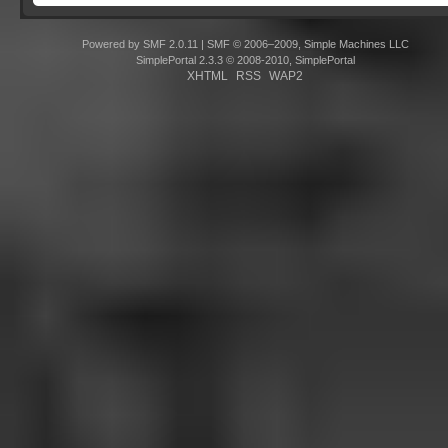
Powered by SMF 2.0.11
|
SMF © 2006–2009, Simple Machines LLC
SimplePortal 2.3.3 © 2008-2010, SimplePortal
XHTML
RSS
WAP2