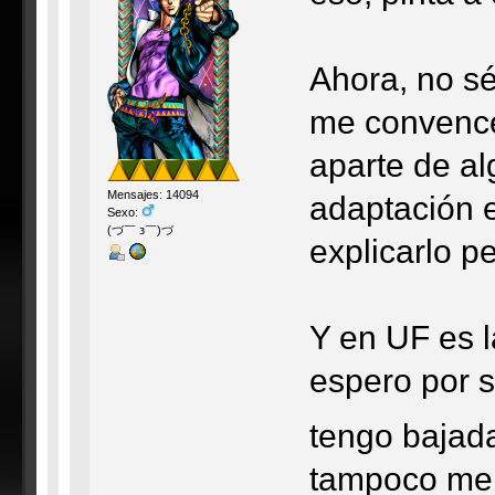
Ahora, no sé
me convence
aparte de al
Mensajes: 14094
adaptación 
Sexo:
(づ￣ з￣)づ
explicarlo p
Y en UF es l
espero por s
tengo baja
tampoco me 