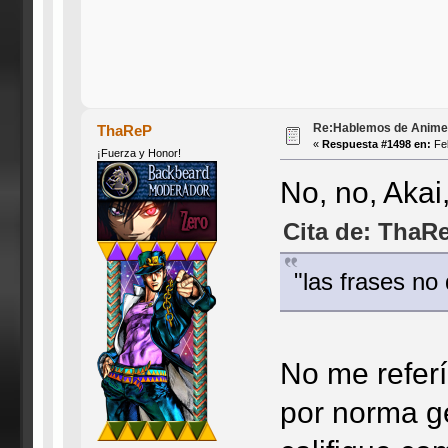
Re:Hablemos de Anime #3
ThaReP
«
Respuesta #1498 en:
Feb
¡Fuerza y Honor!
No, no, Akai
Cita de: ThaRe
"las frases no
No me refer
por norma ge