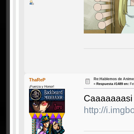
Re:Hablemos de Anime #3
ThaReP
«
Respuesta #1489 en:
Feb
¡Fuerza y Honor!
Caaaaaaasi 
http://i.img