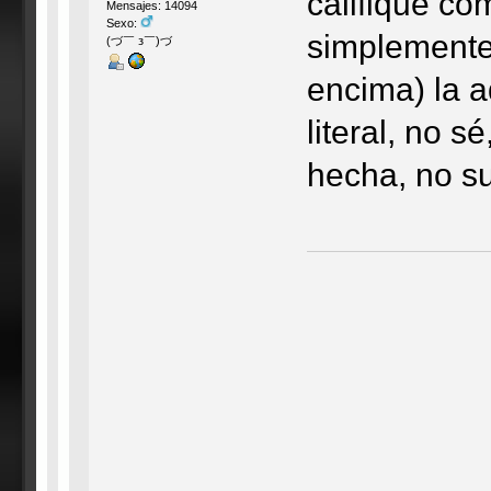
califique co
Mensajes: 14094
Sexo:
simplemente 
(づ￣ з￣)づ
encima) la a
literal, no 
hecha, no 