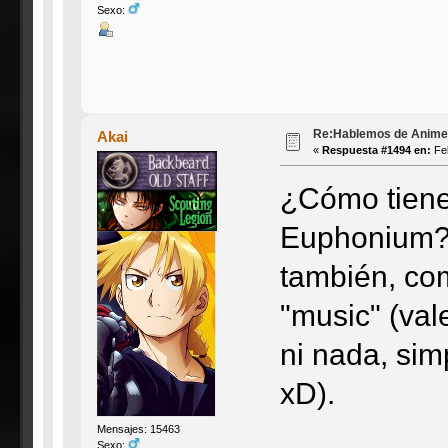
Sexo:
Re:Hablemos de Anime #3
Akai
«
Respuesta #1494 en:
Feb
¿Cómo tienen
Euphonium? 
también, com
"music" (val
ni nada, si
xD).
Mensajes: 15463
Sexo: