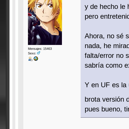
y de hecho le 
pero entreteni
Ahora, no sé 
nada, he mira
Mensajes: 15463
falta/error no
Sexo:
sabría como ex
Y en UF es la 
brota versión 
pues bueno, t