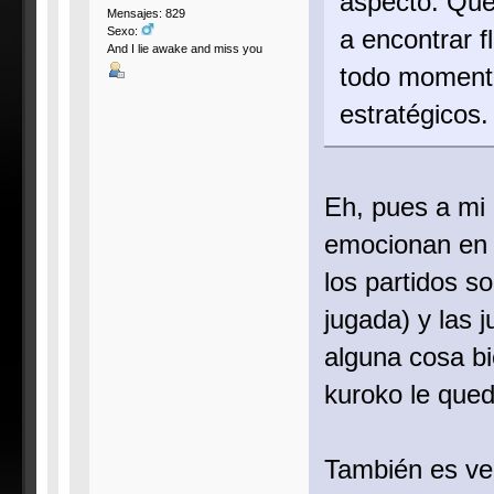
aspecto. Que
Mensajes: 829
a encontrar f
Sexo:
And I lie awake and miss you
todo momento 
estratégicos.
Eh, pues a mi 
emocionan en m
los partidos s
jugada) y las 
alguna cosa b
kuroko le qued
También es ve