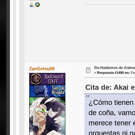
Re:Hablemos de Anime #3
ZanGetsu69
«
Respuesta #1495 en:
Feb
Cita de: Akai 
¿Cómo tienen 
de coña, vamos
merece tener e
orquestas ni 