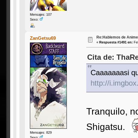
Mensajes: 107
Sexo:
Re:Hablemos de Anime #3
ZanGetsu69
«
Respuesta #1491 en:
Feb
Cita de: ThaR
Caaaaaaasi qu
http://i.imgbo
Tranquilo, 
Shigatsu.
Mensajes: 829
Sexo: