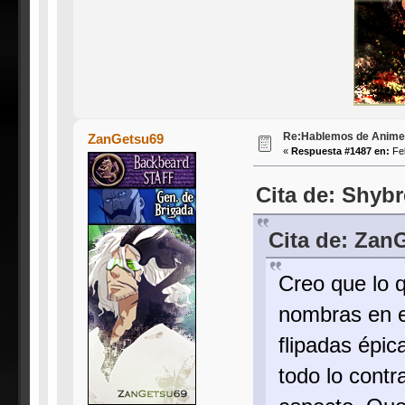
Re:Hablemos de Anime #3
ZanGetsu69
«
Respuesta #1487 en:
Feb
Cita de: Shybr
Cita de: Zan
Creo que lo 
nombras en e
flipadas épi
todo lo contr