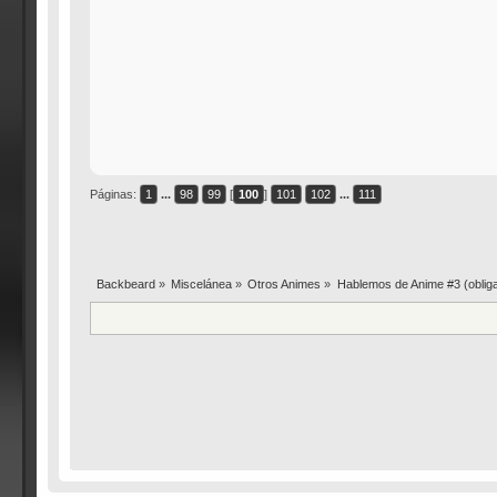
Páginas:
1
...
98
99
[
100
]
101
102
...
111
Backbeard
»
Miscelánea
»
Otros Animes
»
Hablemos de Anime #3 (obligat