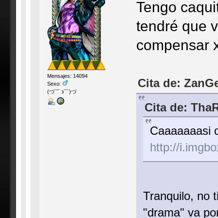
Tengo caquit
tendré que 
compensar
Mensajes: 14094
Cita de: ZanG
Sexo:
(づ￣ з￣)づ
Cita de: Tha
Caaaaaaasi q
http://i.imgb
Tranquilo, no
"drama" va por