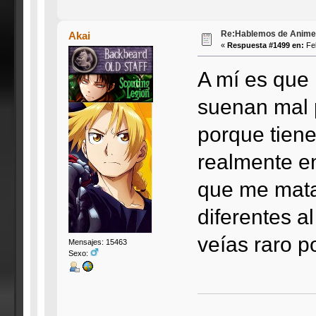
Re:Hablemos de Anime #3
Akai
«
Respuesta #1499 en:
Feb
A mí es que 
suenan mal p
porque tien
realmente en
que me mata
diferentes a
veías raro po
Mensajes: 15463
Sexo: