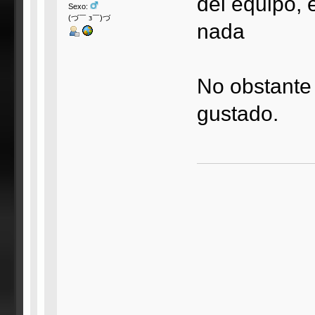
del equipo, 
Sexo:
(づ￣ з￣)づ
nada
No obstante 
gustado.