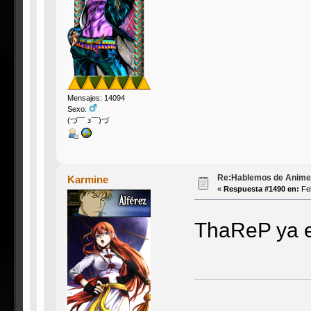
Mensajes: 14094
Sexo:
(づ￣ з￣)づ
Re:Hablemos de Anime #3
Karmine
«
Respuesta #1490 en:
Feb
ThaReP ya 