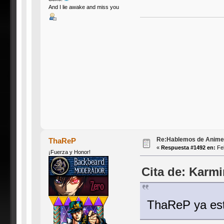
And I lie awake and miss you
Re:Hablemos de Anime #3
ThaReP
«
Respuesta #1492 en:
Feb
¡Fuerza y Honor!
Cita de: Karmi
ThaReP ya es