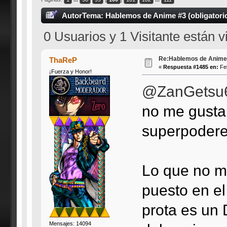
Autor
Tema: Hablemos de Anime #3 (obligatorio
0 Usuarios y 1 Visitante están 
Re:Hablemos de Anime #3
ThaReP
«
Respuesta #1485 en:
Feb
¡Fuerza y Honor!
@ZanGetsu
no me gusta
superpodere
Lo que no m
puesto en el
prota es un 
Mensajes: 14094