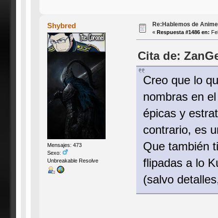
Re:Hablemos de Anime #3
Shybred
«
Respuesta #1486 en:
Feb
Cita de: ZanG
Creo que lo q
nombras en el
épicas y estra
contrario, es 
Que también t
Mensajes: 473
Sexo:
flipadas a lo 
Unbreakable Resolve
(salvo detalles