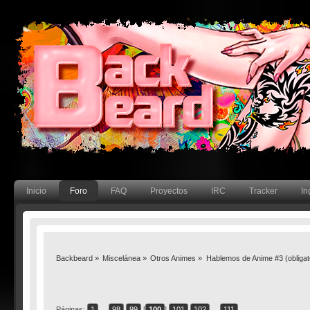
Inicio
Foro
FAQ
Proyectos
IRC
Tracker
In
Backbeard
»
Miscelánea
»
Otros Animes
»
Hablemos de Anime #3 (obligator
Páginas:
1
...
98
99
[
100
]
101
102
...
111