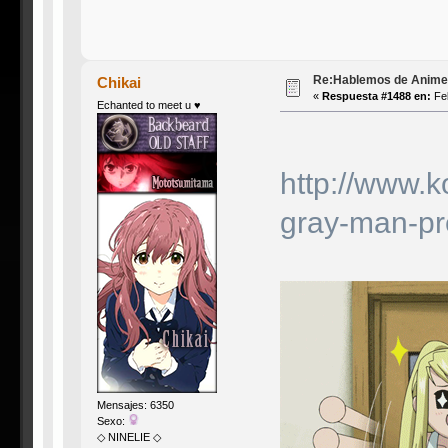
Re:Hablemos de Anime #3
Chikai
«
Respuesta #1488 en:
Feb
Echanted to meet u ♥
http://www.k
gray-man-pre
Mensajes: 6350
Sexo:
◇ NINELIE ◇