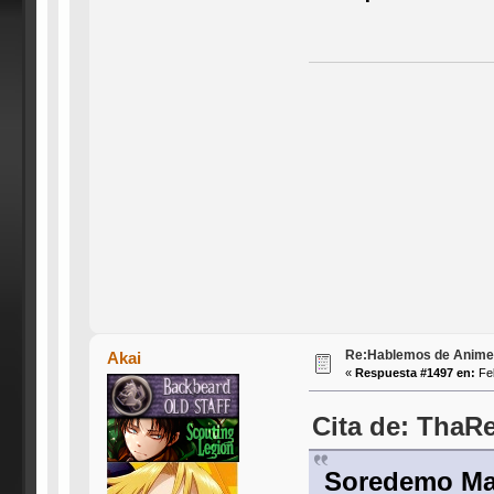
Re:Hablemos de Anime #3
Akai
«
Respuesta #1497 en:
Feb
Cita de: ThaRe
Soredemo Ma