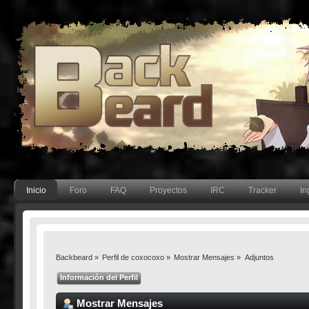
Inicio
Foro
FAQ
Proyectos
IRC
Tracker
In
Backbeard
»
Perfil de coxocoxo
»
Mostrar Mensajes
»
Adjuntos
Información del Perfil
Mostrar Mensajes