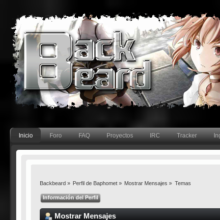
Inicio
Foro
FAQ
Proyectos
IRC
Tracker
In
Backbeard
»
Perfil de Baphomet
»
Mostrar Mensajes
»
Temas
Información del Perfil
Mostrar Mensajes