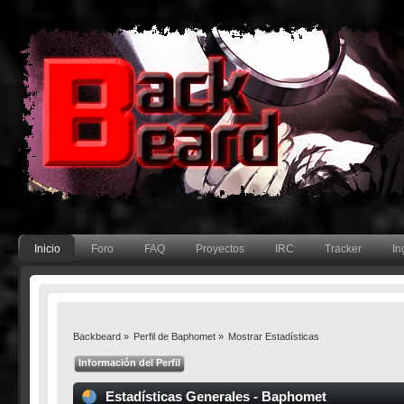
Inicio
Foro
FAQ
Proyectos
IRC
Tracker
In
Backbeard
»
Perfil de Baphomet
»
Mostrar Estadísticas
Información del Perfil
Estadísticas Generales - Baphomet