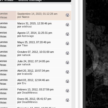
uestas
Septiembre 14, 2023, 01:12:28 am
por
Narco
Vistas
uestas
Marzo 31, 2015, 12:30:46 pm
por
erikfrost
Vistas
uestas
Agosto 17, 2014, 11:25:31 pm
por
Astrovago
Vistas
uestas
Mayo 25, 2013, 07:20:49 pm
por
Titan
Vistas
uestas
Octubre 07, 2012, 10:31:00 am
por
nahook
Vistas
uestas
Julio 24, 2012, 07:14:05 pm
por
nahook
Vistas
uestas
Abril 20, 2012, 10:57:34 pm
por
kratos82
Vistas
uestas
Abril 03, 2012, 12:04:46 am
por
Eru
Vistas
uestas
Febrero 13, 2012, 03:27:59 pm
por
DeadWitness
Vistas
uestas
Enero 05, 2012, 05:41:57 pm
por
DeadWitness
Vistas
uestas