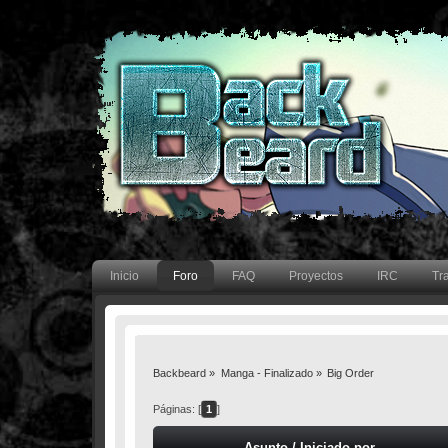
Inicio
Foro
FAQ
Proyectos
IRC
Tr
Backbeard
»
Manga - Finalizado
»
Big Order
Páginas: [
1
]
Asunto
/
Iniciado por