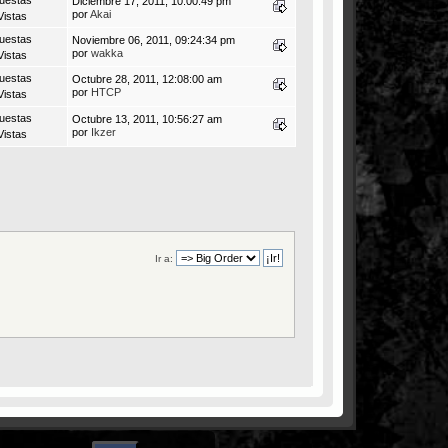
Diciembre 17, 2011, 10:00:49 pm
por
Akai
Vistas
uestas
Noviembre 06, 2011, 09:24:34 pm
por
wakka
Vistas
uestas
Octubre 28, 2011, 12:08:00 am
por
HTCP
Vistas
uestas
Octubre 13, 2011, 10:56:27 am
por
Ikzer
Vistas
Ir a: