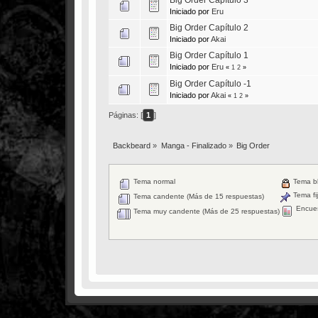
Iniciado por
Eru
Big Order Capítulo 2
Iniciado por
Akai
Big Order Capítulo 1
Iniciado por
Eru
«
1
2
»
Big Order Capítulo -1
Iniciado por
Akai
«
1
2
»
Páginas: [
1
]
Backbeard
»
Manga - Finalizado
»
Big Order
Tema normal
Tema b
Tema fi
Tema candente (Más de 15 respuestas)
Encue
Tema muy candente (Más de 25 respuestas)