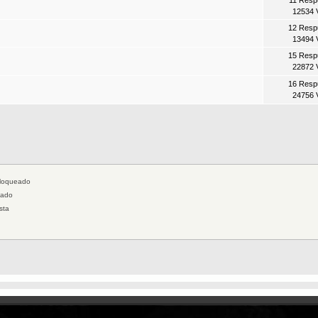
12534 
12 Resp
13494 
15 Resp
22872 
16 Resp
24756 
loqueado
jado
sta