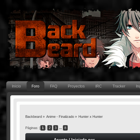
Inicio
Foro
FAQ
Proyectos
IRC
Tracker
In
Backbeard
»
Anime - Finalizado
»
Hunter x Hunter
Páginas: [
1
]
2
3
...
8
Asunto
/
Iniciado por