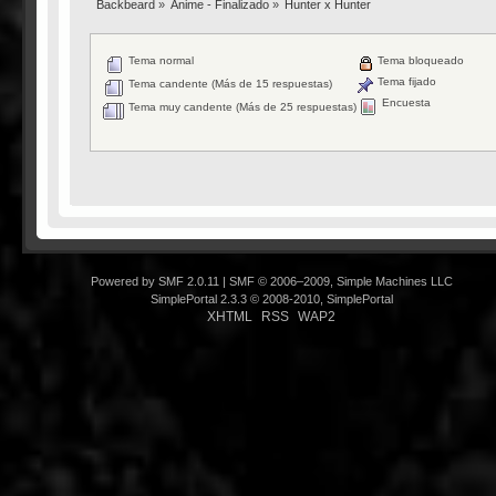
Backbeard
»
Anime - Finalizado
»
Hunter x Hunter
Tema normal
Tema bloqueado
Tema fijado
Tema candente (Más de 15 respuestas)
Encuesta
Tema muy candente (Más de 25 respuestas)
Powered by SMF 2.0.11
|
SMF © 2006–2009, Simple Machines LLC
SimplePortal 2.3.3 © 2008-2010, SimplePortal
XHTML
RSS
WAP2