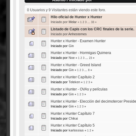
0 Usuarios y 9 Visitantes están viendo este foro.
Hilo oficial de Hunter x Hunter
Iniciado por
Melar
«
1
2
3
...
33
»
Listado de Capis con los CRC finales de la serie.
Iniciado por
Anhestemes
Hunter x Hunter - Examen Hunter
Iniciado por
Gin
Hunter x Hunter - Hormigas Quimera
Iniciado por
Noe
«
1
2
3
...
23
»
Hunter x Hunter - Greed Island
Iniciado por
Gin
«
1
2
3
...
8
»
Hunter x Hunter Capítulo 2
Iniciado por
Teleken
«
1
2
3
»
Hunter x Hunter - OVAs y películas
Iniciado por
Gin
«
1
2
3
»
Hunter x Hunter - Elección del decimotercer Presid
Iniciado por
Gin
«
1
2
3
»
Hunter x Hunter Capítulo 7
Iniciado por
Chikai
Hunter x Hunter Capítulo 5
Iniciado por
karlossius
«
1
2
»