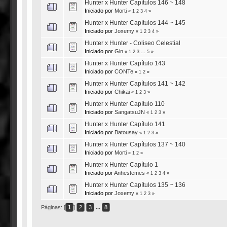
Hunter x Hunter Capítulos 146 ~ 148
Iniciado por
Morti
«
1
2
3
4
»
Hunter x Hunter Capítulos 144 ~ 145
Iniciado por
Joxemy
«
1
2
3
4
»
Hunter x Hunter - Coliseo Celestial
Iniciado por
Gin
«
1
2
3
...
5
»
Hunter x Hunter Capítulo 143
Iniciado por
CONTe
«
1
2
»
Hunter x Hunter Capítulos 141 ~ 142
Iniciado por
Chikai
«
1
2
3
»
Hunter x Hunter Capítulo 110
Iniciado por
SangatsuJN
«
1
2
3
»
Hunter x Hunter Capítulo 141
Iniciado por
Batousay
«
1
2
3
»
Hunter x Hunter Capítulos 137 ~ 140
Iniciado por
Morti
«
1
2
»
Hunter x Hunter Capítulo 1
Iniciado por
Anhestemes
«
1
2
3
4
»
Hunter x Hunter Capítulos 135 ~ 136
Iniciado por
Joxemy
«
1
2
3
»
Páginas: [
1
]
2
3
...
8