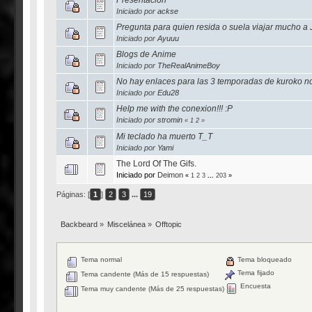
Iniciado por
ackse
Pregunta para quien resida o suela viajar mucho a
Iniciado por
Ayuuu
Blogs de Anime
Iniciado por
TheRealAnimeBoy
No hay enlaces para las 3 temporadas de kuroko n
Iniciado por
Edu28
Help me with the conexion!!! :P
Iniciado por
stromin
«
1
2
»
Mi teclado ha muerto T_T
Iniciado por
Yami
The Lord Of The Gifs.
Iniciado por
Deimon
«
1
2
3
...
203
»
Páginas: [
1
]
2
3
...
19
Backbeard
»
Miscelánea
»
Offtopic
Tema normal
Tema bloqueado
Tema fijado
Tema candente (Más de 15 respuestas)
Encuesta
Tema muy candente (Más de 25 respuestas)