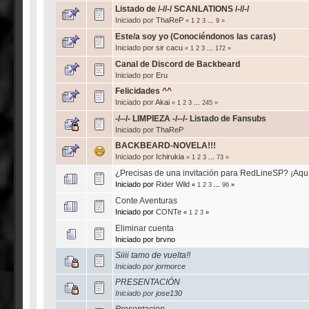
Listado de /-//-/ SCANLATIONS /-//-/
Iniciado por
ThaReP
«
1
2
3
...
9
»
Este/a soy yo (Conociéndonos las caras)
Iniciado por
sir cacu
«
1
2
3
...
172
»
Canal de Discord de Backbeard
Iniciado por
Eru
Felicidades ^^
Iniciado por
Akai
«
1
2
3
...
245
»
-/--/- LIMPIEZA -/--/- Listado de Fansubs
Iniciado por
ThaReP
BACKBEARD-NOVELA!!!
Iniciado por
Ichirukia
«
1
2
3
...
73
»
¿Precisas de una invitación para RedLineSP? ¡Aquí
Iniciado por
Rider Wild
«
1
2
3
...
96
»
Conte Aventuras
Iniciado por
CONTe
«
1
2
3
»
Eliminar cuenta
Iniciado por brvno
Siiii tamo de vuelta!!
Iniciado por
jormorce
PRESENTACIÓN
Iniciado por
jose130
Presentacion