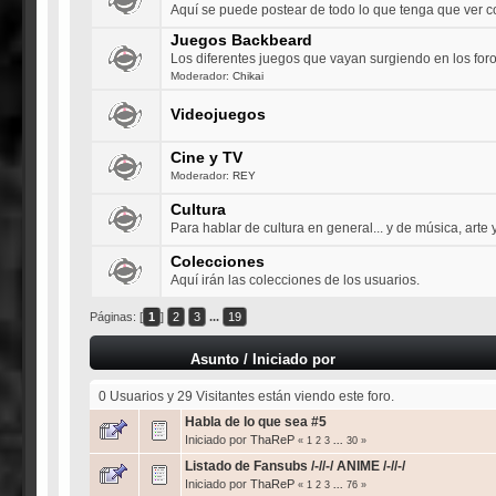
Aquí se puede postear de todo lo que tenga que ver 
Juegos Backbeard
Los diferentes juegos que vayan surgiendo en los for
Moderador:
Chikai
Videojuegos
Cine y TV
Moderador:
REY
Cultura
Para hablar de cultura en general... y de música, arte y 
Colecciones
Aquí irán las colecciones de los usuarios.
Páginas: [
1
]
2
3
...
19
Asunto
/
Iniciado por
0 Usuarios y 29 Visitantes están viendo este foro.
Habla de lo que sea #5
Iniciado por
ThaReP
«
1
2
3
...
30
»
Listado de Fansubs /-//-/ ANIME /-//-/
Iniciado por
ThaReP
«
1
2
3
...
76
»