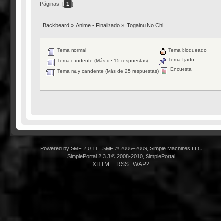
Páginas: [
1
]
Backbeard
»
Anime - Finalizado
»
Togainu No Chi
Tema normal
Tema bloqueado
Tema fijado
Tema candente (Más de 15 respuestas)
Encuesta
Tema muy candente (Más de 25 respuestas)
Powered by SMF 2.0.11
|
SMF © 2006–2009, Simple Machines LLC
SimplePortal 2.3.3 © 2008-2010, SimplePortal
XHTML
RSS
WAP2