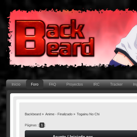
Inicio
Foro
FAQ
Proyectos
IRC
Tracker
In
Backbeard
»
Anime - Finalizado
»
Togainu No Chi
Páginas: [
1
]
Asunto
/
Iniciado por