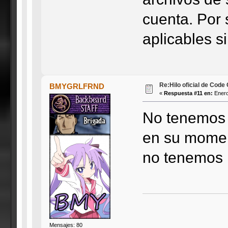
cuenta. Por 
aplicables s
Re:Hilo oficial de Code
BMYGRLFRND
«
Respuesta #11 en:
Enero
No tenemos 
en su momen
no tenemos 
Mensajes: 80