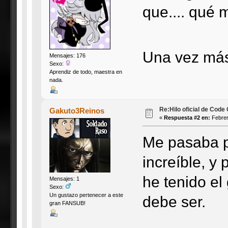
que.... qué 
Una vez más:
Mensajes: 176
Sexo:
Aprendiz de todo, maestra en
nada.
Re:Hilo oficial de Code
Gakuto3Reinos
«
Respuesta #2 en:
Febrer
Me pasaba po
increíble, y
he tenido el
Mensajes: 1
Sexo:
Un gustazo pertenecer a este
debe ser.
gran FANSUB!