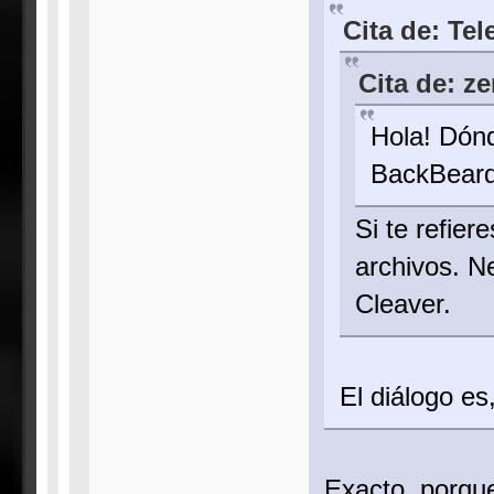
Cita de: Te
Cita de: z
Hola! Dónd
BackBear
Si te refier
archivos. N
Cleaver.
El diálogo e
Exacto, porque