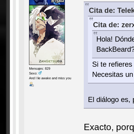
Cita de: Tele
Cita de: ze
Hola! Dónde
BackBeard
Si te refiere
Mensajes: 829
Necesitas un
Sexo:
And I lie awake and miss you
El diálogo es
Exacto, porq