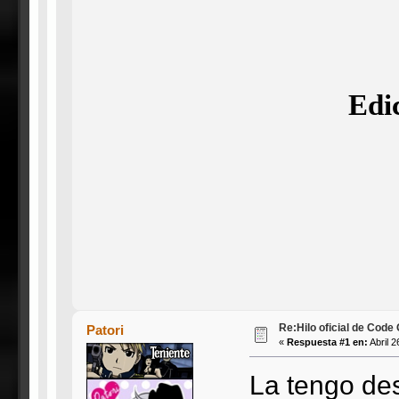
Edi
Re:Hilo oficial de Code
Patori
«
Respuesta #1 en:
Abril 2
La tengo des