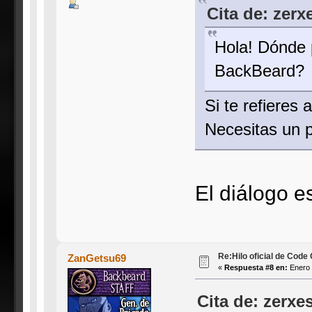
Cita de: zerx
Hola! Dónde 
BackBeard?
Si te refieres
Necesitas un p
El diálogo 
Re:Hilo oficial de Code
ZanGetsu69
«
Respuesta #8 en:
Enero 
Cita de: zerxe