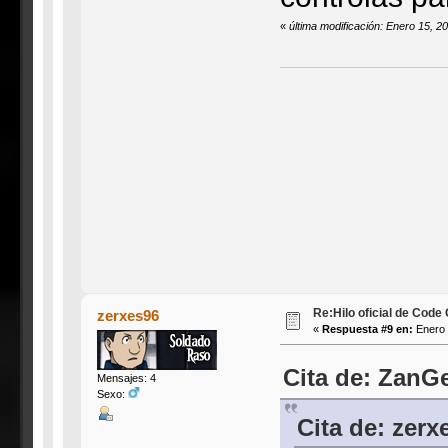
«
última modificación: Enero 15, 
Re:Hilo oficial de Code
zerxes96
«
Respuesta #9 en:
Enero 
Cita de: ZanG
Mensajes: 4
Sexo:
Cita de: zerx