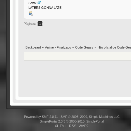
Sexo:
LATERS GONNA LATE
Páginas: [
1
]
Backbeard
»
Anime - Finalizado
»
Code Geass
»
Hilo oficial de Code Ge
Powered by SMF 2.0.11
|
SMF © 2006–2009, Simple Machines LLC
SimplePortal 2.3.3 © 2008-2010, SimplePortal
XHTML
RSS
WAP2