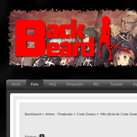
Inicio
Foro
FAQ
Proyectos
IRC
Tracker
In
Backbeard
»
Anime - Finalizado
»
Code Geass
»
Hilo oficial de Code Gea
Páginas: [
1
]