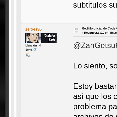
subtítulos s
Re:Hilo oficial de Code
zerxes96
«
Respuesta #10 en:
Enero
@ZanGetsu
Mensajes: 4
Sexo:
Lo siento, so
Estoy bastan
así que los 
problema pa
archivos de 