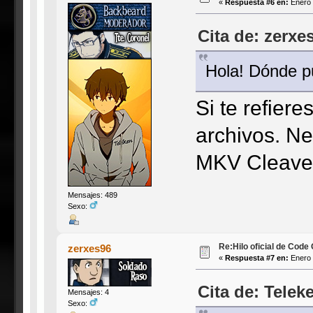
«
Respuesta #6 en:
Enero 
Cita de: zerxe
Hola! Dónde p
Si te refier
archivos. Ne
MKV Cleave
Mensajes: 489
Sexo:
Re:Hilo oficial de Code
zerxes96
«
Respuesta #7 en:
Enero 
Cita de: Telek
Mensajes: 4
Sexo: