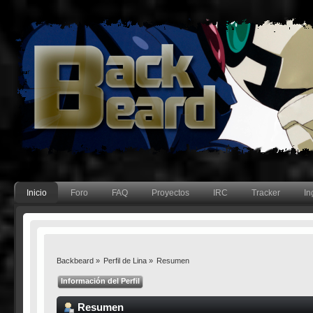
Inicio
Foro
FAQ
Proyectos
IRC
Tracker
In
Backbeard
»
Perfil de Lina
»
Resumen
Información del Perfil
Resumen