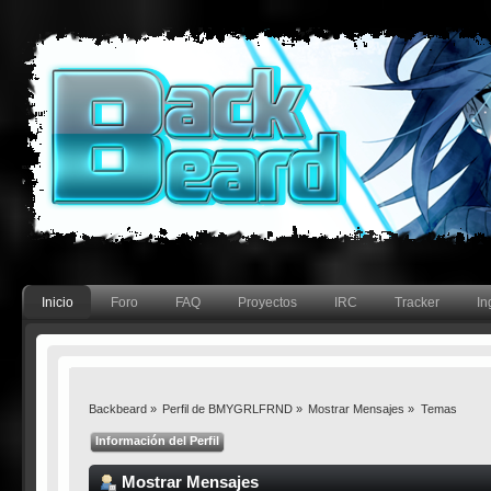
Inicio
Foro
FAQ
Proyectos
IRC
Tracker
In
Backbeard
»
Perfil de BMYGRLFRND
»
Mostrar Mensajes
»
Temas
Información del Perfil
Mostrar Mensajes