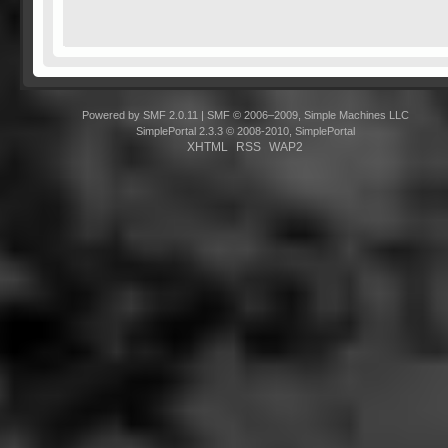
Powered by SMF 2.0.11
|
SMF © 2006–2009, Simple Machines LLC
SimplePortal 2.3.3 © 2008-2010, SimplePortal
XHTML
RSS
WAP2