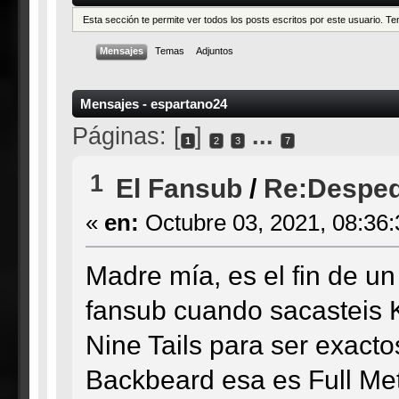
Esta sección te permite ver todos los posts escritos por este usuario. 
Mensajes
Temas
Adjuntos
Mensajes - espartano24
Páginas: [
]
...
1
2
3
7
1
El Fansub
/
Re:Desped
«
en:
Octubre 03, 2021, 08:36
Madre mía, es el fin de un
fansub cuando sacasteis K
Nine Tails para ser exacto
Backbeard esa es Full Meta