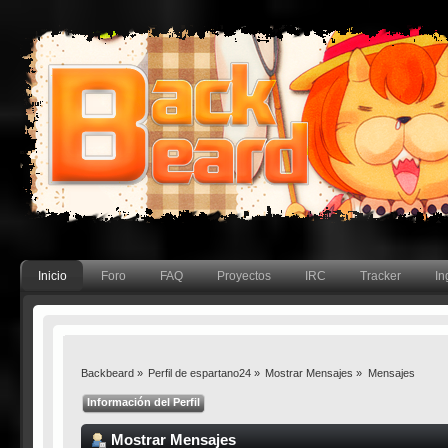
Inicio
Foro
FAQ
Proyectos
IRC
Tracker
In
Backbeard
»
Perfil de espartano24
»
Mostrar Mensajes
»
Mensajes
Información del Perfil
Mostrar Mensajes