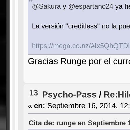
@Sakura
y
@espartano24
ya he
La versión "creditless" no la pu
https://mega.co.nz/#!x5Qh
Gracias Runge por el curr
13
Psycho-Pass
/
Re:Hil
«
en:
Septiembre 16, 2014, 12
Cita de: runge en Septiembre 1