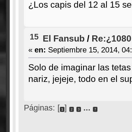
¿Los capis del 12 al 15 s
15
El Fansub
/
Re:¿1080
«
en:
Septiembre 15, 2014, 04
Solo de imaginar las teta
nariz, jejeje, todo en el 
Páginas: [
]
...
1
2
3
7