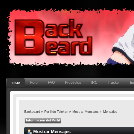
Inicio
Foro
FAQ
Proyectos
IRC
Tracker
In
Backbeard
»
Perfil de Teleken
»
Mostrar Mensajes
»
Mensajes
Información del Perfil
Mostrar Mensajes