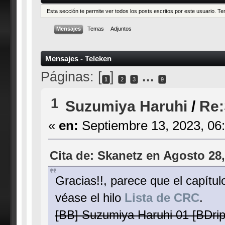
Esta sección te permite ver todos los posts escritos por este usuario. 
Mensajes
Temas
Adjuntos
Mensajes - Teleken
Páginas: [
]
...
1
2
3
9
1
Suzumiya Haruhi
/
Re:
«
en:
Septiembre 13, 2023, 06
Cita de: Skanetz en Agosto 28,
Gracias!!, parece que el capítul
véase el hilo
Lista de CRC
.
[BB] Suzumiya Haruhi 01 [BDri