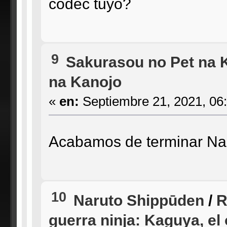
códec tuyo?
9
Sakurasou no Pet na 
na Kanojo
«
en:
Septiembre 21, 2021, 06
Acabamos de terminar Nar
10
Naruto Shippūden
/
R
guerra ninja: Kaguya, el