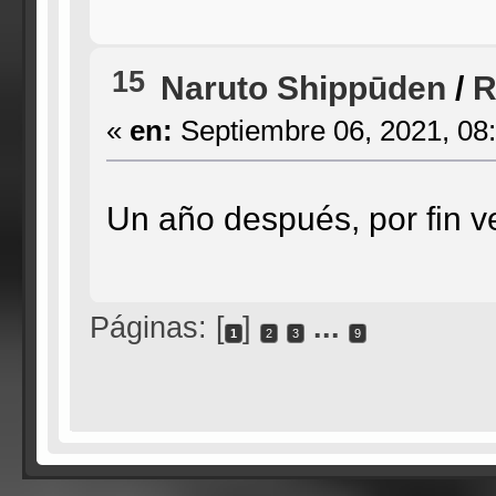
15
Naruto Shippūden
/
R
«
en:
Septiembre 06, 2021, 08
Un año después, por fin v
Páginas: [
]
...
1
2
3
9