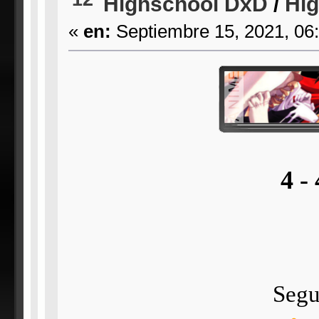
Highschool DxD
/
Hig
«
en:
Septiembre 15, 2021, 06
4 -
Segu