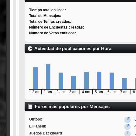
Tiempo total en línea:
Total de Mensajes:
Total de Temas creados:
Número de Encuestas creadas:
Número de Votos emitidos:
Actividad de publicaciones por Hora
12 am
1 am
2 am
3 am
4 am
5 am
6 am
7 am
8
Foros más populares por Mensajes
Offtopic
El Fansub
Juegos Backbeard