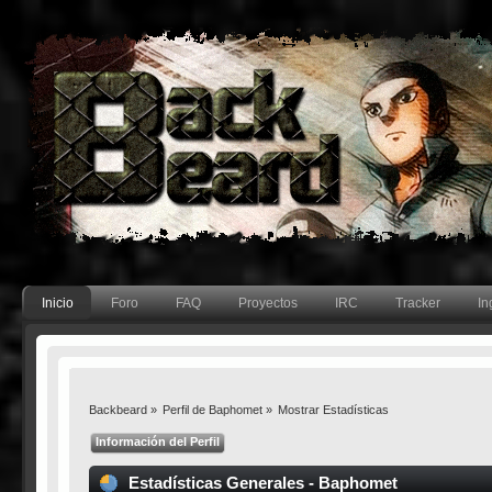
Inicio
Foro
FAQ
Proyectos
IRC
Tracker
In
Backbeard
»
Perfil de Baphomet
»
Mostrar Estadísticas
Información del Perfil
Estadísticas Generales - Baphomet