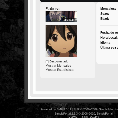
Sakura
Mensajes:
Sexo:
Edad:
Fecha de re
Hora Local:
Idioma:
Última vez 
Desconectado
Mostrar Mensajes
Mostrar Estadísticas
Powered by SMF 2.0.11
|
SMF © 2006–2009, Simple Machin
SimplePortal 2.3.3 © 2008-2010, SimplePortal
XHTML
RSS
WAP2