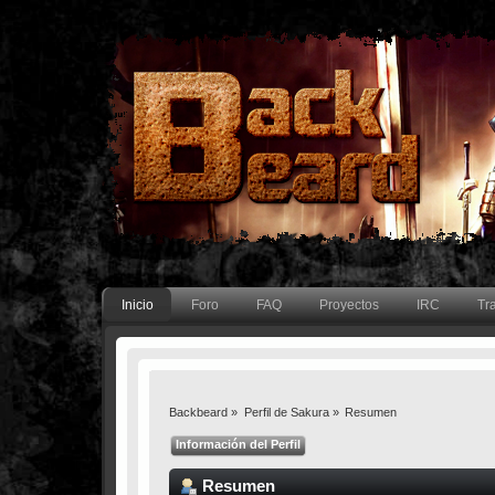
Inicio
Foro
FAQ
Proyectos
IRC
Tr
Backbeard
»
Perfil de Sakura
»
Resumen
Información del Perfil
Resumen