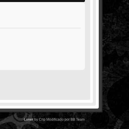
Loner
by
Crip