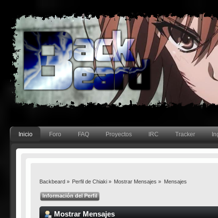
Inicio
Foro
FAQ
Proyectos
IRC
Tracker
In
Backbeard
»
Perfil de Chiaki
»
Mostrar Mensajes
»
Mensajes
Información del Perfil
Mostrar Mensajes