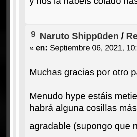
y nos la habéis colado ha
9
Naruto Shippūden
/
Re
«
en:
Septiembre 06, 2021, 10
Muchas gracias por otro 
Menudo hype estáis meti
habrá alguna cosillas más
agradable (supongo que no