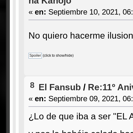
na Kanojo
«
en:
Septiembre 10, 2021, 06
No quiero hacerme ilusi
(click to show/hide)
8
El Fansub
/
Re:11º Ani
«
en:
Septiembre 09, 2021, 06
¿Lo de que iba a ser "EL