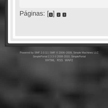
Páginas: [
]
1
2
3
Powered by SMF 2.0.11
|
SMF © 2006–2009, Simple Machines LLC
SimplePortal 2.3.3 © 2008-2010, SimplePortal
XHTML
RSS
WAP2