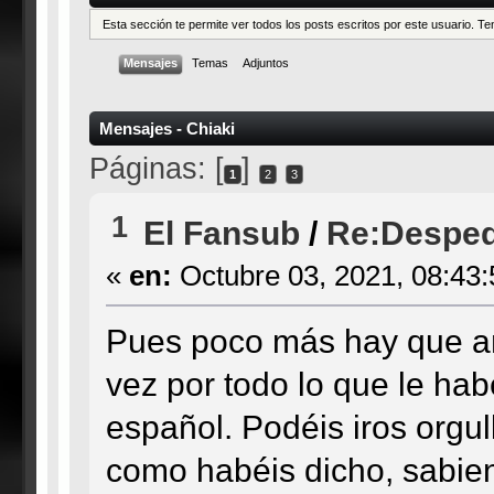
Esta sección te permite ver todos los posts escritos por este usuario. 
Mensajes
Temas
Adjuntos
Mensajes - Chiaki
Páginas: [
]
1
2
3
1
El Fansub
/
Re:Desped
«
en:
Octubre 03, 2021, 08:43
Pues poco más hay que aña
vez por todo lo que le hab
español. Podéis iros orgul
como habéis dicho, sabi