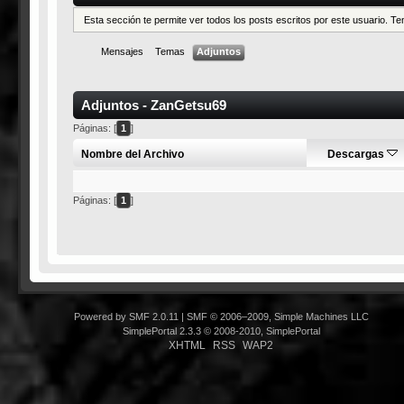
Esta sección te permite ver todos los posts escritos por este usuario. 
Mensajes
Temas
Adjuntos
Adjuntos - ZanGetsu69
Páginas: [
1
]
Nombre del Archivo
Descargas
Páginas: [
1
]
Powered by SMF 2.0.11
|
SMF © 2006–2009, Simple Machines LLC
SimplePortal 2.3.3 © 2008-2010, SimplePortal
XHTML
RSS
WAP2