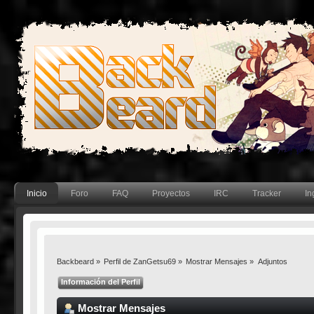
Inicio
Foro
FAQ
Proyectos
IRC
Tracker
In
Backbeard
»
Perfil de ZanGetsu69
»
Mostrar Mensajes
»
Adjuntos
Información del Perfil
Mostrar Mensajes