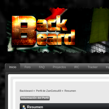
Inicio
Foro
FAQ
Proyectos
IRC
Tracker
In
Backbeard
»
Perfil de ZanGetsu69
»
Resumen
Información del Perfil
Resumen