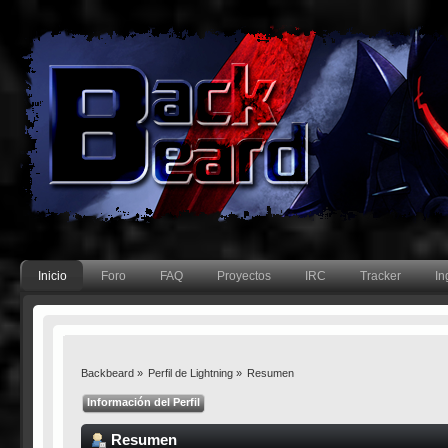
Inicio
Foro
FAQ
Proyectos
IRC
Tracker
In
Backbeard
»
Perfil de Lightning
»
Resumen
Información del Perfil
Resumen