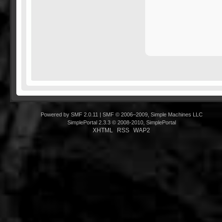
Powered by SMF 2.0.11
|
SMF © 2006–2009, Simple Machines LLC
SimplePortal 2.3.3 © 2008-2010, SimplePortal
XHTML
RSS
WAP2