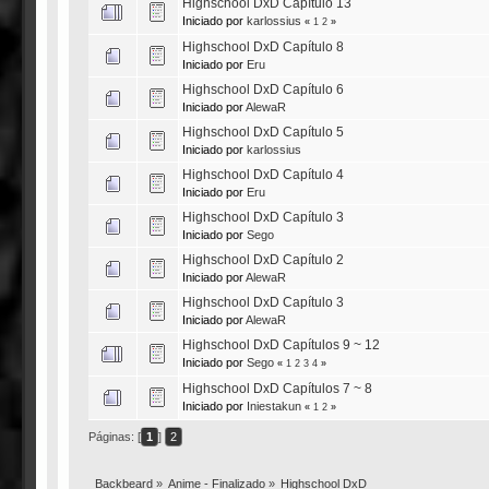
Highschool DxD Capítulo 13
Iniciado por
karlossius
«
1
2
»
Highschool DxD Capítulo 8
Iniciado por
Eru
Highschool DxD Capítulo 6
Iniciado por
AlewaR
Highschool DxD Capítulo 5
Iniciado por
karlossius
Highschool DxD Capítulo 4
Iniciado por
Eru
Highschool DxD Capítulo 3
Iniciado por
Sego
Highschool DxD Capítulo 2
Iniciado por
AlewaR
Highschool DxD Capítulo 3
Iniciado por
AlewaR
Highschool DxD Capítulos 9 ~ 12
Iniciado por
Sego
«
1
2
3
4
»
Highschool DxD Capítulos 7 ~ 8
Iniciado por
Iniestakun
«
1
2
»
Páginas: [
1
]
2
Backbeard
»
Anime - Finalizado
»
Highschool DxD