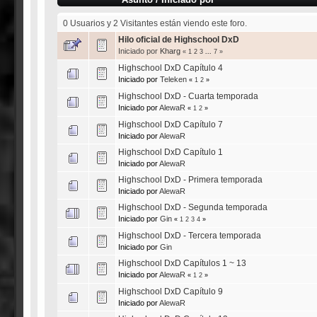
0 Usuarios y 2 Visitantes están viendo este foro.
Hilo oficial de Highschool DxD
Iniciado por
Kharg
«
1
2
3
...
7
»
Highschool DxD Capítulo 4
Iniciado por
Teleken
«
1
2
»
Highschool DxD - Cuarta temporada
Iniciado por
AlewaR
«
1
2
»
Highschool DxD Capítulo 7
Iniciado por
AlewaR
Highschool DxD Capítulo 1
Iniciado por
AlewaR
Highschool DxD - Primera temporada
Iniciado por
AlewaR
Highschool DxD - Segunda temporada
Iniciado por
Gin
«
1
2
3
4
»
Highschool DxD - Tercera temporada
Iniciado por
Gin
Highschool DxD Capítulos 1 ~ 13
Iniciado por
AlewaR
«
1
2
»
Highschool DxD Capítulo 9
Iniciado por
AlewaR