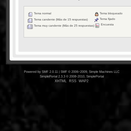
Tema normal
Tema bloqueado
Tema fijado
Tema candente (Más de 15 respuestas)
Encuesta
Tema muy candente (Más de 25 respuestas)
Powered by SMF 2.0.11
|
SMF © 2006–2009, Simple Machines LLC
SimplePortal 2.3.3 © 2008-2010, SimplePortal
XHTML
RSS
WAP2