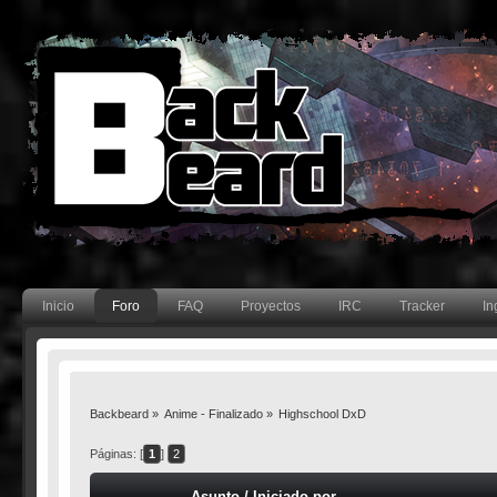
Inicio
Foro
FAQ
Proyectos
IRC
Tracker
In
Backbeard
»
Anime - Finalizado
»
Highschool DxD
Páginas: [
1
]
2
Asunto
/
Iniciado por