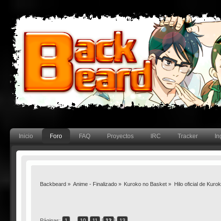
Inicio
Foro
FAQ
Proyectos
IRC
Tracker
In
Backbeard
»
Anime - Finalizado
»
Kuroko no Basket
»
Hilo oficial de Kur
Páginas:
1
...
10
11
[
12
]
13