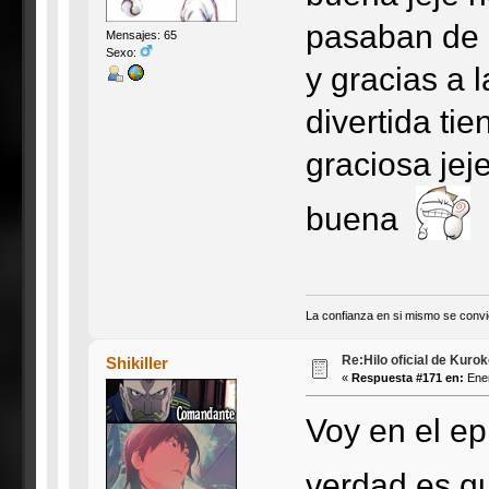
pasaban de 
Mensajes: 65
Sexo:
y gracias a 
divertida ti
graciosa jej
buena
La confianza en si mismo se convie
Re:Hilo oficial de Kuro
Shikiller
«
Respuesta #171 en:
Ener
Voy en el ep 
verdad es q