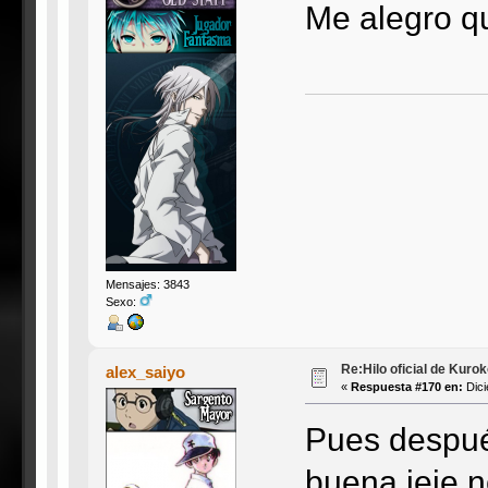
Me alegro qu
Mensajes: 3843
Sexo:
Re:Hilo oficial de Kuro
alex_saiyo
«
Respuesta #170 en:
Dici
Pues después
buena jeje n