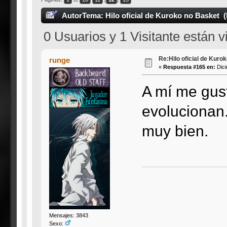
Autor
Tema: Hilo oficial de Kuroko no Basket 
0 Usuarios y 1 Visitante están 
Re:Hilo oficial de Kuro
runge
«
Respuesta #165 en:
Dici
A mí me gus
evolucionan.
muy bien.
Mensajes: 3843
Sexo: