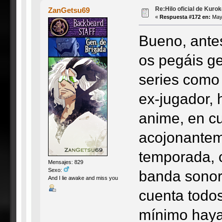
Re:Hilo oficial de Kuro
ZanGetsu69
«
Respuesta #172 en:
Mayo
Bueno, ante
os pegáis g
series como 
ex-jugador, 
anime, en c
acojonantem
temporada, 
Mensajes: 829
Sexo:
banda sonor
And I lie awake and miss you
cuenta todo
mínimo haya