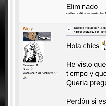
Eliminado
«
última modificación: Noviembre 1
Re:Hilo oficial de Kuro
Winry
«
Respuesta #178 en:
Ener
Hola chics
He visto que
Mensajes: 39
Sexo:
tiempo y que 
Waaateeer!! xD "MbMh" xDD
Quería pregu
Perdón si e