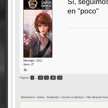
Sí, seguimos
en "poco"
Mensajes: 1612
Sexo:
Páginas:
1
...
10
11
[
12
]
13
Backbeard
»
Anime - Finalizado
»
Kuroko no Basket
»
Hilo oficial de Ku