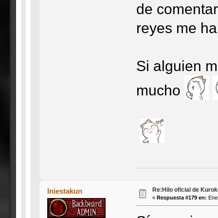
de comentar
reyes me ha 
Si alguien m
mucho
Re:Hilo oficial de Kuro
Iniestakun
«
Respuesta #179 en:
Ener