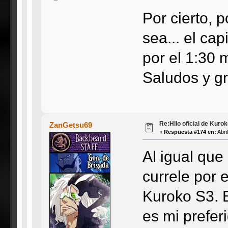
Por cierto, 
sea... el cap
por el 1:30
Saludos y g
Re:Hilo oficial de Kuro
ZanGetsu69
«
Respuesta #174 en:
Abri
Al igual qu
currele por 
Kuroko S3. 
es mi prefer