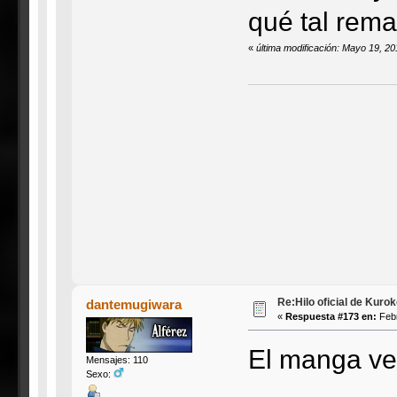
qué tal rema
«
última modificación: Mayo 19, 
Re:Hilo oficial de Kuro
dantemugiwara
«
Respuesta #173 en:
Febr
El manga ven
Mensajes: 110
Sexo: