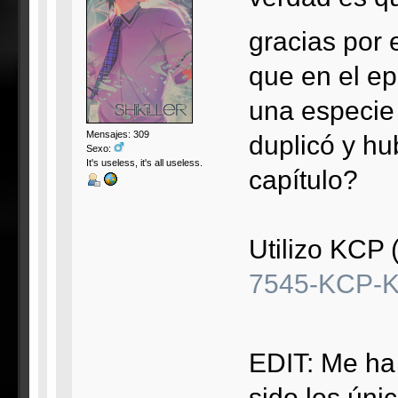
gracias por 
que en el ep
una especie 
Mensajes: 309
duplicó y hu
Sexo:
It's useless, it's all useless.
capítulo?
Utilizo KCP 
7545-KCP-K
EDIT: Me ha
sido los úni