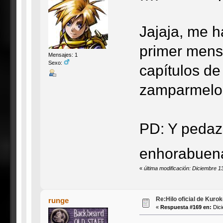
Jajaja, me h
primer mens
Mensajes: 1
Sexo:
capítulos de
zamparmelos 
PD: Y pedaz
enhorabuen
«
última modificación: Diciembre 
Re:Hilo oficial de Kuro
runge
«
Respuesta #169 en:
Dici