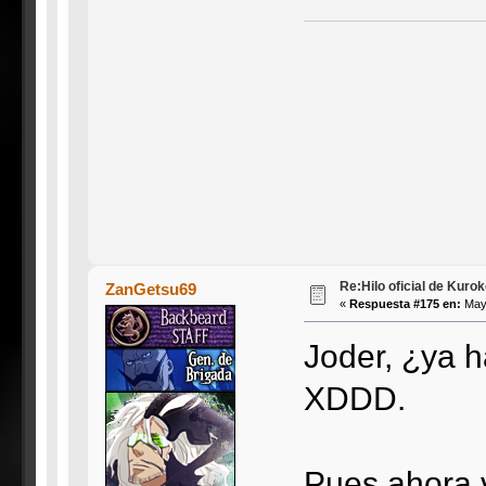
Re:Hilo oficial de Kuro
ZanGetsu69
«
Respuesta #175 en:
Mayo
Joder, ¿ya 
XDDD.
Pues ahora 