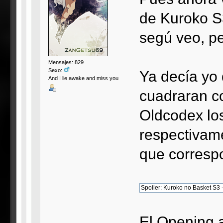
de Kuroko S
segú veo, pe
Mensajes: 829
Sexo:
Ya decía yo 
And I lie awake and miss you
cuadraran c
Oldcodex lo
respectivame
que correspo
El Opening 