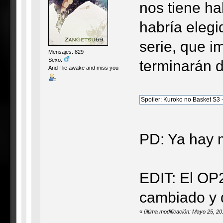
nos tiene h
habría eleg
serie, que 
Mensajes: 829
Sexo:
terminarán 
And I lie awake and miss you
PD: Ya hay 
EDIT: El OP2
cambiado y 
«
última modificación: Mayo 25, 