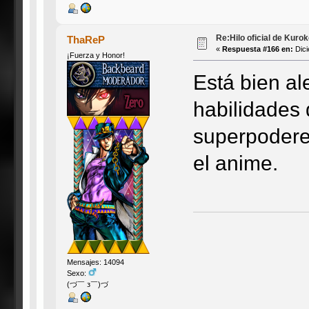
Re:Hilo oficial de Kuro
ThaReP
«
Respuesta #166 en:
Dici
¡Fuerza y Honor!
Está bien al
habilidades
superpoderes
el anime.
Mensajes: 14094
Sexo:
(づ￣ з￣)づ