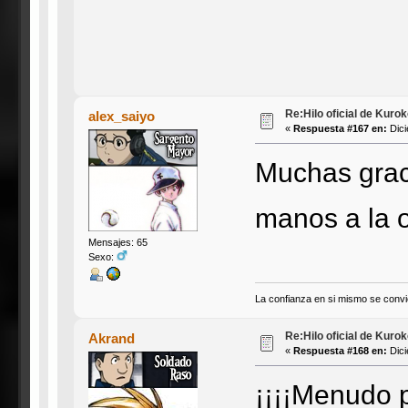
Re:Hilo oficial de Kuro
alex_saiyo
«
Respuesta #167 en:
Dici
Muchas grac
manos a la
Mensajes: 65
Sexo:
La confianza en si mismo se convie
Re:Hilo oficial de Kuro
Akrand
«
Respuesta #168 en:
Dici
¡¡¡¡Menudo p