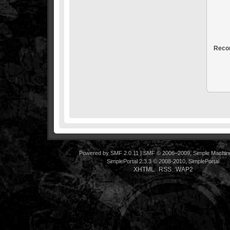
Recor
Powered by SMF 2.0.11
|
SMF © 2006–2009, Simple Machin
SimplePortal 2.3.3 © 2008-2010, SimplePortal
XHTML
RSS
WAP2