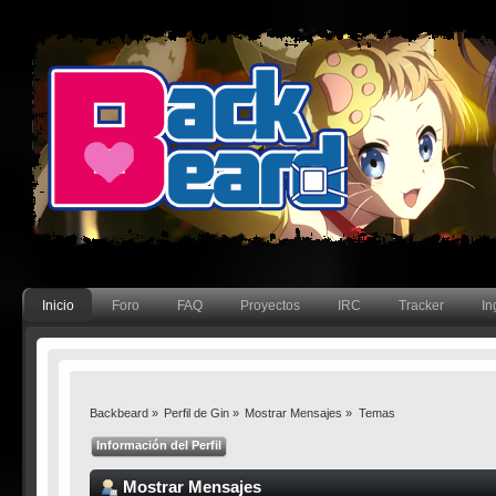
Inicio
Foro
FAQ
Proyectos
IRC
Tracker
In
Backbeard
»
Perfil de Gin
»
Mostrar Mensajes
»
Temas
Información del Perfil
Mostrar Mensajes