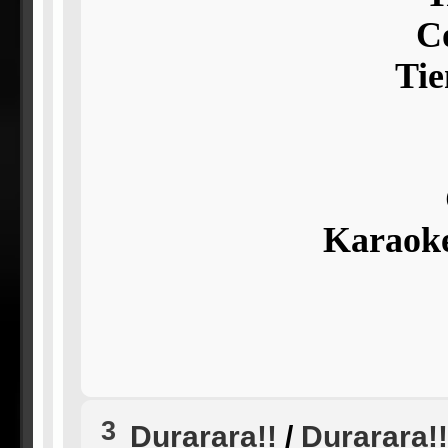
C
Ti
Karaoke
3
Durarara!!
/
Durarara!!