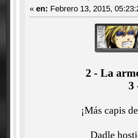
«
en:
Febrero 13, 2015, 05:23
2 - La armo
3
¡Más capis d
Dadle host