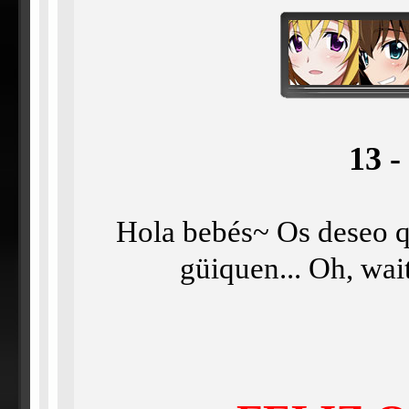
13 
Hola bebés~ Os deseo q
güiquen... Oh, wai