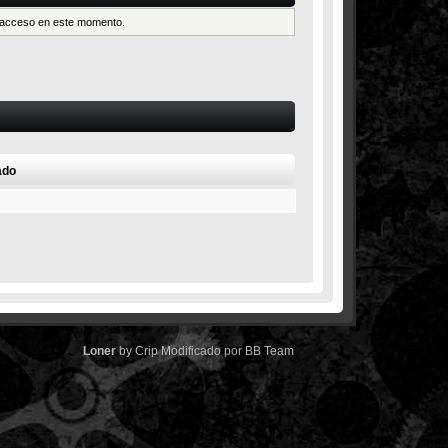
es acceso en este momento.
ado
Loner
by
Crip