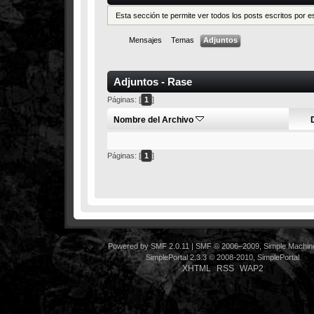
Esta sección te permite ver todos los posts escritos por 
Mensajes
Temas
Adjuntos
Adjuntos - Rase
Páginas: [
1
]
Nombre del Archivo
Páginas: [
1
]
Powered by SMF 2.0.11
|
SMF © 2006–2009, Simple Machin
SimplePortal 2.3.3 © 2008-2010, SimplePortal
XHTML
RSS
WAP2