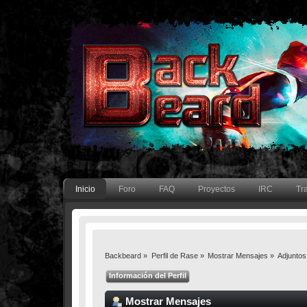
Inicio
Foro
FAQ
Proyectos
IRC
Tr
Backbeard
»
Perfil de Rase
»
Mostrar Mensajes
»
Adjuntos
Información del Perfil
Mostrar Mensajes