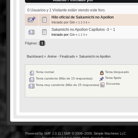
0 Usuarios y 1 Visitante están viendo este foro.
Hilo oficial de Sakamichi no Apollon
Iniciado por
Gin
«
1
2
3
4
»
Sakamichi no Apollon Capítulos -3 ~ 1
Iniciado por
Gin
«
1
2
3
»
Páginas: [
1
]
Backbeard
»
Anime - Finalizado
»
Sakamichi no Apollon
Tema normal
Tema bloqueado
Tema fijado
Tema candente (Más de 15 respuestas)
Encuesta
Tema muy candente (Más de 25 respuestas)
Powered by SMF 2.0.11
|
SMF © 2006–2009, Simple Machines LLC