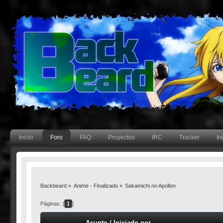
Inicio
Foro
FAQ
Proyectos
IRC
Tracker
In
Backbeard
»
Anime - Finalizado
»
Sakamichi no Apollon
Páginas: [
1
]
Asunto
/
Iniciado por