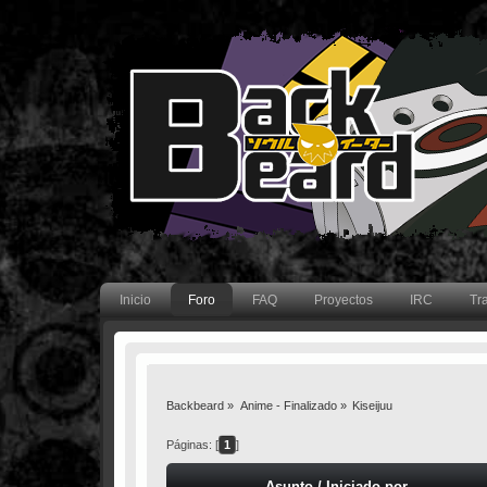
Inicio
Foro
FAQ
Proyectos
IRC
Tr
Backbeard
»
Anime - Finalizado
»
Kiseijuu
Páginas: [
1
]
Asunto
/
Iniciado por