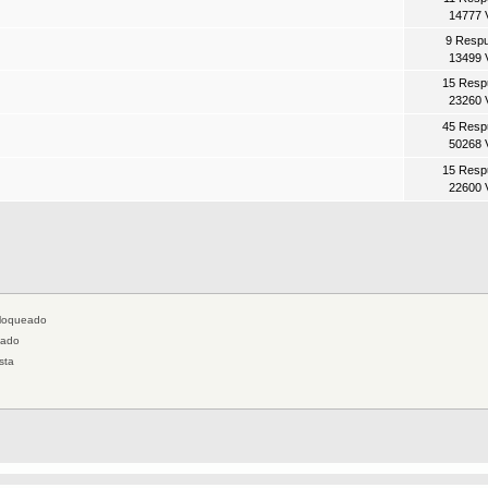
14777 
9 Resp
13499 
15 Resp
23260 
45 Resp
50268 
15 Resp
22600 
loqueado
jado
sta