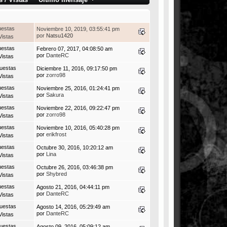
uestas
Noviembre 10, 2019, 03:55:41 pm
por
Natsu1420
Vistas
uestas
Febrero 07, 2017, 04:08:50 am
por
DanteRC
Vistas
uestas
Diciembre 11, 2016, 09:17:50 pm
por
zorro98
Vistas
uestas
Noviembre 25, 2016, 01:24:41 pm
por
Sakura
Vistas
uestas
Noviembre 22, 2016, 09:22:47 pm
por
zorro98
Vistas
uestas
Noviembre 10, 2016, 05:40:28 pm
por
erikfrost
Vistas
uestas
Octubre 30, 2016, 10:20:12 am
por
Lina
Vistas
uestas
Octubre 26, 2016, 03:46:38 pm
por
Shybred
Vistas
uestas
Agosto 21, 2016, 04:44:11 pm
por
DanteRC
Vistas
uestas
Agosto 14, 2016, 05:29:49 am
por
DanteRC
Vistas
uestas
Agosto 09, 2016, 05:09:12 am