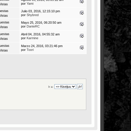
por
Yami
Vistas
uestas
Julio 03, 2016, 12:15:10 pm
por
Shybred
Vistas
uestas
Mayo 25, 2016, 06:20:50 am
por
DanteRC
Vistas
uestas
Abril 04, 2016, 04:55:32 am
por
Karmine
Vistas
uestas
Marzo 24, 2016, 03:21:46 pm
por
Toori
Vistas
Ir a: