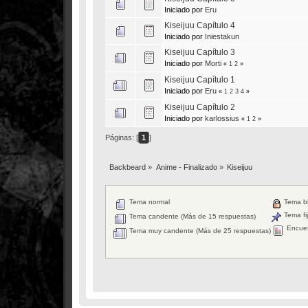
Iniciado por
Eru
Kiseijuu Capítulo 4
Iniciado por
Iniestakun
Kiseijuu Capítulo 3
Iniciado por
Morti
«
1
2
»
Kiseijuu Capítulo 1
Iniciado por
Eru
«
1
2
3
4
»
Kiseijuu Capítulo 2
Iniciado por
karlossius
«
1
2
»
Páginas: [
1
]
Backbeard
»
Anime - Finalizado
»
Kiseijuu
Tema normal
Tema b
Tema fi
Tema candente (Más de 15 respuestas)
Encue
Tema muy candente (Más de 25 respuestas)