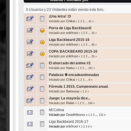
0 Usuarios y 23 Visitantes están viendo este foro.
¡Una letra! :D
Iniciado por
Chikai
«
1
2
3
...
41
»
Porra de Liga Backbeard!
Iniciado por
erikfrost
«
1
2
3
...
35
»
Liga Backbeard 2015-16
Iniciado por
erikfrost
«
1
2
3
...
80
»
COPA BACKBEARD 2015-16
Iniciado por
erikfrost
«
1
2
3
...
35
»
El ahorcado del anime #2
Iniciado por
Natsu
«
1
2
3
...
161
»
Palabras ❆ encadeanimeadas
Iniciado por
Chikai
«
1
2
3
...
8
»
Fórmula 1 2015, Campeonato anual.
Iniciado por
Batousay
«
1
2
»
Juego: La mayoría dice...
Iniciado por
Ridan
«
1
2
3
...
104
»
MI Colina
Iniciado por
DeadWitness
«
1
2
3
...
132
»
Liga Backbeard 2016-17
Iniciado por
erikfrost
«
1
2
3
4
»