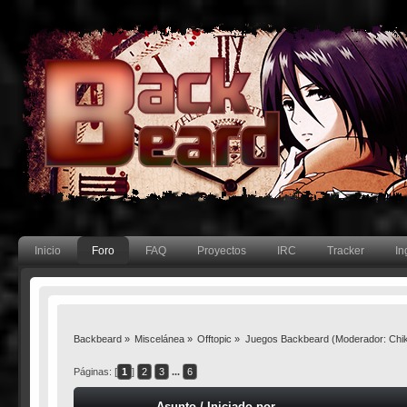
Inicio
Foro
FAQ
Proyectos
IRC
Tracker
In
Backbeard
»
Miscelánea
»
Offtopic
»
Juegos Backbeard
(Moderador:
Chik
Páginas: [
1
]
2
3
...
6
Asunto
/
Iniciado por