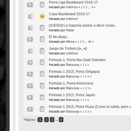
Porra Liga Backbeard 2016-17
Iniciado por
erikfrost
«
1
2
3
...
9
»
Copa Backbeard 2016-17
Iniciado por
erikfrost
[JUEGO] La mayoría vuelve a decir cosas...
Iniciado por
Ridan
El de abajo...
Iniciado por
Minna
«
1
2
3
...
88
»
Juego de Trollers |(•◡•)|
Iniciado por
erikfrost
Formula 1, Porra Abu Dabi Dabuten.
Iniciado por
Batousay
«
1
2
»
Fórmula 1 2015, Porra Singapur
Iniciado por
Batousay
«
1
2
3
»
Formula 1, Porra Americana
Iniciado por
Batousay
«
1
2
3
»
Fórmula 1 2015, Porra Japón
Iniciado por
Batousay
«
1
2
»
Fórmula 1 2015, Porra Rusa (Como la ruleta, pero 
Iniciado por
Batousay
«
1
2
3
»
Páginas: [
1
]
2
3
...
6