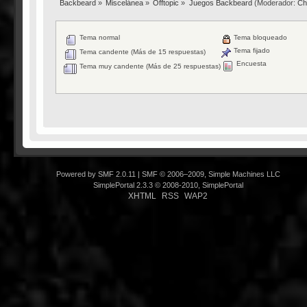
Backbeard
»
Miscelánea
»
Offtopic
»
Juegos Backbeard
(Moderador:
Ch
Tema normal
Tema bloqueado
Tema fijado
Tema candente (Más de 15 respuestas)
Encuesta
Tema muy candente (Más de 25 respuestas)
Powered by SMF 2.0.11
|
SMF © 2006–2009, Simple Machines LLC
SimplePortal 2.3.3 © 2008-2010, SimplePortal
XHTML
RSS
WAP2