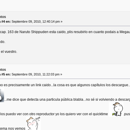
otos
 #4 en:
Septiembre 09, 2010, 12:40:14 pm »
 cap. 163 de Naruto Shippuden esta caido, plis resubirlo en cuanto podais a Mega
udo.
 el vuestro.
otos
 #5 en:
Septiembre 09, 2010, 11:22:03 pm »
no es precisamente un link caido...la cosa es que algunos capítulos los descargue.
...me dice que detecta una particula pública blabla...no sé si volviendo a desca
 los puedo ver con otro reproductor yo los quiero ver con el quicktime
.pus
e tema nos vemos