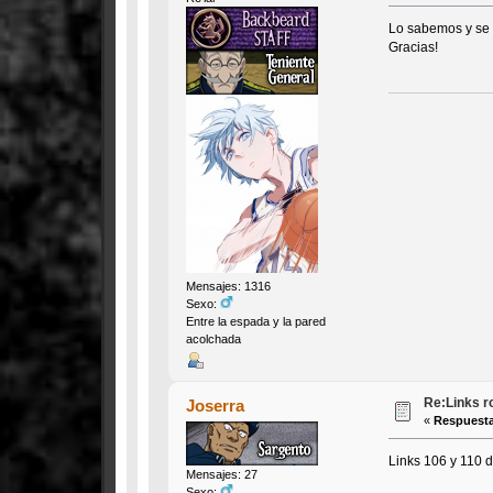
Lo sabemos y se i
Gracias!
Mensajes: 1316
Sexo:
Entre la espada y la pared
acolchada
Re:Links r
Joserra
«
Respuesta
Links 106 y 110 
Mensajes: 27
Sexo: