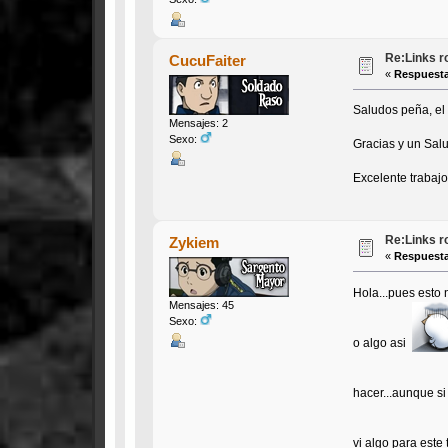
Re:Links r
CucuFaiter
«
Respuesta
Saludos peña, el
Mensajes: 2
Sexo:
Gracias y un Sal
Excelente trabajo
Re:Links r
Zykiem
«
Respuesta
Hola...pues esto 
Mensajes: 45
Sexo:
o algo asi
hacer...aunque si
vi algo para est