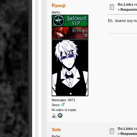
Re:Links r
Ryuuji
«
Respuesta
darky
Eh.. bueno soy nue
Mensajes: 6871
Sexo:
Ni calco ni copia.
Re:Links r
Vule
«
Respuesta
Re'lar