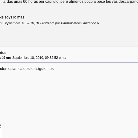
an, tardas unas 60 horas por capitulo, pero almenos poco a poco los vas descargand
ke soys lo mas!
ión: Septiembre 11, 2010, 01:08:26 am por Bartholomew Lawrence
»
otos
 #9 en:
Septiembre 10, 2010, 09:32:52 pm »
den estan caidos los siguientes: