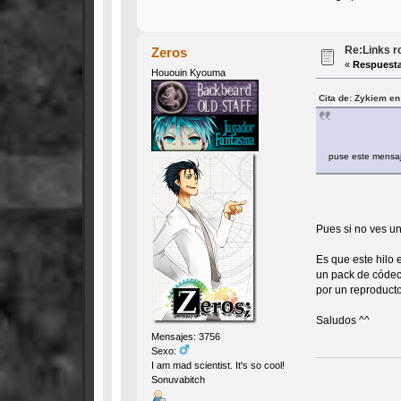
Re:Links r
Zeros
«
Respuesta
Hououin Kyouma
Cita de: Zykiem en
puse este mensaj
Pues si no ves un
Es que este hilo 
un pack de códec
por un reproducto
Saludos ^^
Mensajes: 3756
Sexo:
I am mad scientist. It's so cool!
Sonuvabitch