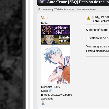
Autor
Tema: [FAQ] Petición de resub
0 Usuarios y 2 Visitantes están viendo este tema.
[FAQ] Petic
Vule
«
en:
Septiemb
Re'lar
Si necesitáis que
El staff no tiene
Muchas gracias a
«
última modificaci
Mensajes: 1316
Sexo:
Entre la espada y la pared
acolchada