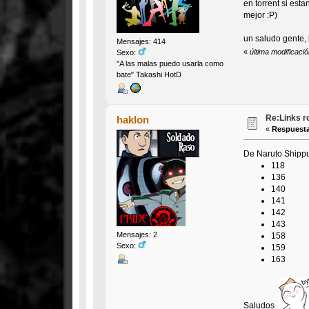
en torrent si est
mejor :P)
un saludo gente, 
Mensajes: 414
«
última modificac
Sexo:
"A las malas puedo usarla como
bate" Takashi HotD
Re:Links r
haklon
«
Respuesta
De Naruto Shippu
118
136
140
141
142
143
Mensajes: 2
158
Sexo:
159
163
Saludos