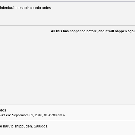
ntentarán resubir cuanto antes.
All this has happened before, and it will happen again
otos
 #3 en:
Septiembre 09, 2010, 01:45:09 am »
de naruto shippuden. Saludos.