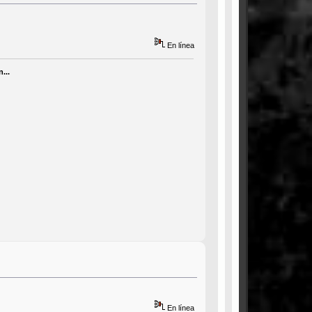
En línea
...
En línea