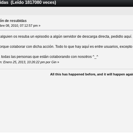
idas (Leído 1817080 veces)
ión de resubidas
re 08, 2010, 07:12:57 pm »
 alguien os resuba un episodio a algún servidor de descarga directa, pedidlo aquí.
 porque colaborar con dicha acción. Todo lo que hay aquí es entre usuarios, excep
 todas las personas que están colaborando con nosotros ^_^
ón: Enero 25, 2013, 10:26:22 pm por Gin
»
All this has happened before, and it will happen again