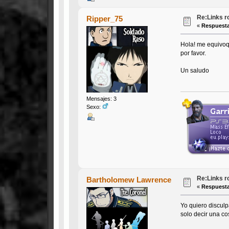
Re:Links r
Ripper_75
«
Respuesta
Hola! me equivoqu
por favor.
Un saludo
Mensajes: 3
Sexo:
Re:Links r
Bartholomew Lawrence
«
Respuesta
Yo quiero disculpa
solo decir una c