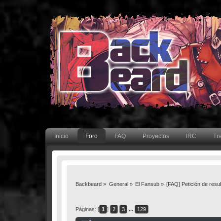
Inicio
Foro
FAQ
Proyectos
IRC
Tr
Backbeard
»
General
»
El Fansub
»
[FAQ] Petición de resu
Páginas: [
1
]
2
3
...
129