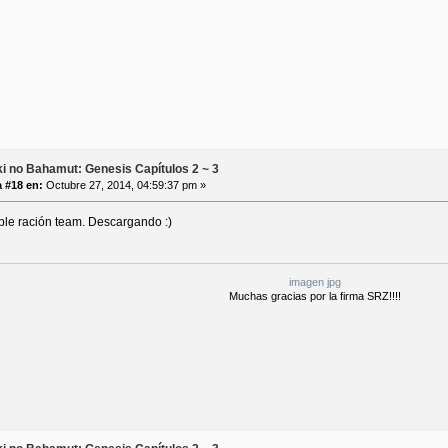
i no Bahamut: Genesis Capítulos 2 ~ 3
 #18 en:
Octubre 27, 2014, 04:59:37 pm »
ble ración team. Descargando :)
imagen jpg
Muchas gracias por la firma SRZ!!!!