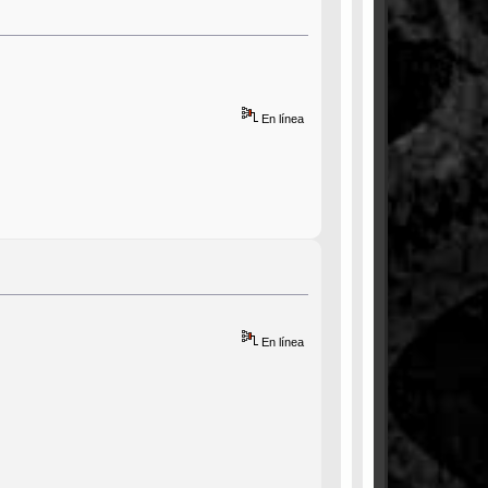
En línea
En línea