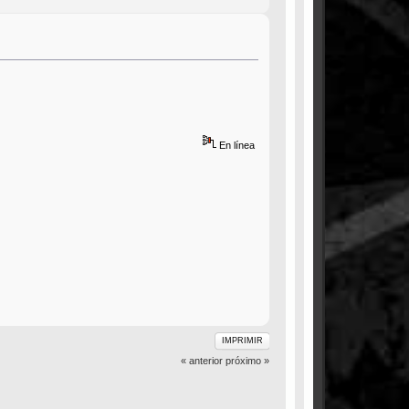
En línea
IMPRIMIR
« anterior
próximo »