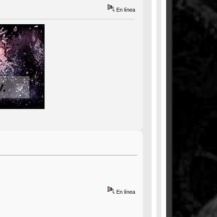
En línea
En línea