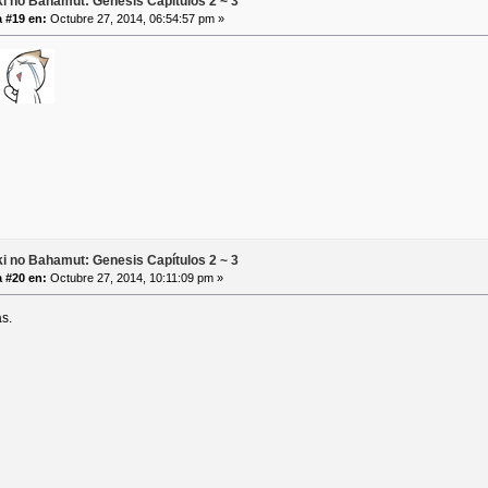
i no Bahamut: Genesis Capítulos 2 ~ 3
 #19 en:
Octubre 27, 2014, 06:54:57 pm »
i no Bahamut: Genesis Capítulos 2 ~ 3
 #20 en:
Octubre 27, 2014, 10:11:09 pm »
as.