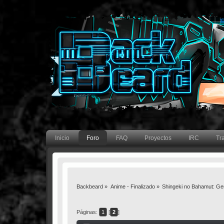
Inicio
Foro
FAQ
Proyectos
IRC
Tr
Backbeard
»
Anime - Finalizado
»
Shingeki no Bahamut: Ge
Páginas:
1
[
2
]