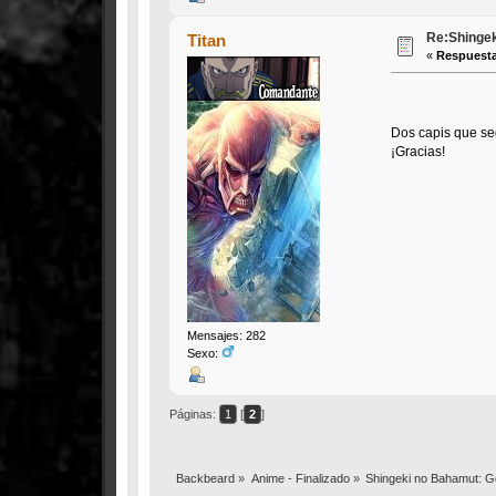
Re:Shingek
Titan
«
Respuesta
Dos capis que s
¡Gracias!
Mensajes: 282
Sexo:
Páginas:
1
[
2
]
Backbeard
»
Anime - Finalizado
»
Shingeki no Bahamut: G