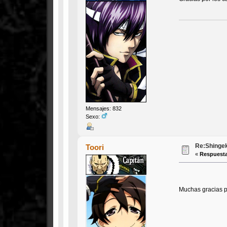
Mensajes: 832
Sexo:
Re:Shingek
Toori
«
Respuesta
Muchas gracias p