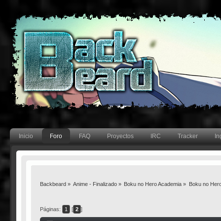
Inicio
Foro
FAQ
Proyectos
IRC
Tracker
In
Backbeard
»
Anime - Finalizado
»
Boku no Hero Academia
»
Boku no Hero
Páginas:
1
[
2
]