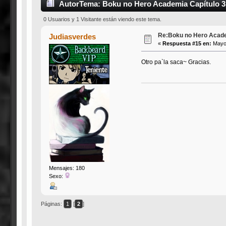
Autor
Tema: Boku no Hero Academia Capítulo 3
0 Usuarios y 1 Visitante están viendo este tema.
Re:Boku no Hero Acade
Judiasverdes
«
Respuesta #15 en:
Mayo 
Otro pa`la saca~ Gracias.
Mensajes: 180
Sexo:
Páginas:
1
[
2
]