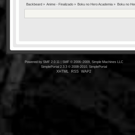
Backbeard
»
Anime - Finalizado
»
Boku no Hero Academia
»
Boku no Her
Powered by SMF 2.0.11
|
SMF © 2006–2009, Simple Machines LLC
SimplePortal 2.3.3 © 2008-2010, SimplePortal
XHTML
RSS
WAP2