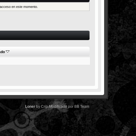
es acceso en este momento.
ado
Loner
by
Crip