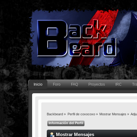
Inicio
Foro
FAQ
Proyectos
IRC
Tr
Backbeard
»
Perfil de coxocoxo
»
Mostrar Mensajes
»
Adj
Información del Perfil
Mostrar Mensajes