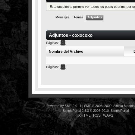
Esta sección te permite ver todos los posts escritos por 
Mensajes
Temas
Adjuntos
Adjuntos - coxocoxo
Páginas: [
1
]
Nombre del Archivo
Páginas: [
1
]
Powered by SMF 2.0.11
|
SMF © 2006–2009, Simple Machin
SimplePortal 2.3.3 © 2008-2010, SimplePortal
XHTML
RSS
WAP2