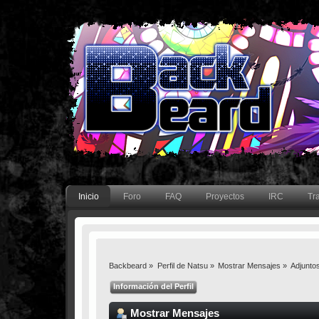
Inicio
Foro
FAQ
Proyectos
IRC
Tr
Backbeard
»
Perfil de Natsu
»
Mostrar Mensajes
»
Adjunto
Información del Perfil
Mostrar Mensajes