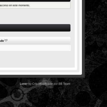
es acceso en este momento.
ado
Loner
by
Crip