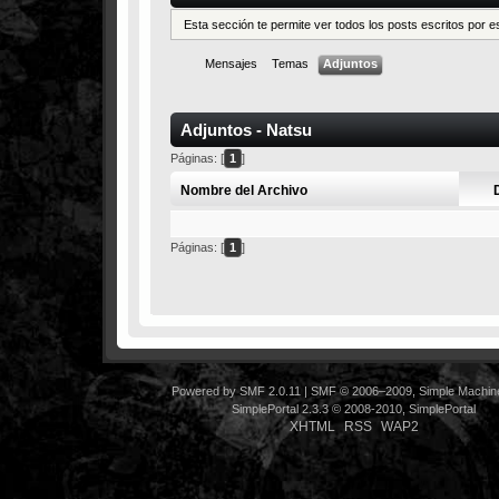
Esta sección te permite ver todos los posts escritos por 
Mensajes
Temas
Adjuntos
Adjuntos - Natsu
Páginas: [
1
]
Nombre del Archivo
Páginas: [
1
]
Powered by SMF 2.0.11
|
SMF © 2006–2009, Simple Machin
SimplePortal 2.3.3 © 2008-2010, SimplePortal
XHTML
RSS
WAP2